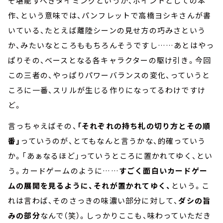
そ堪能すべきタイミングというか、ポイントとしての本
作、という意味では、パンフレットで高橋ヨシキさんが書
いている、たとえば離陸シーンの見せ方の巧みさという
か、みたいなところももちろんそうですし……あとはやっ
ぱりその、ベースとなる各キャラクターの駆け引き。今回
この三者の、やっぱりパワーバランスの変化、っていうと
ころに一番、スリルが生じる作りになってるわけですけ
ど。
言っちゃえばその、
「それぞれの持ち札の切り方とその順
番」
っていうのが、とてもなんと言うかな、的確っていう
か。「あぁなるほど」っていうところに置かれてゆく、とい
う。カードゲームのように……
すごく面白いカードゲー
ムの展開を見るように、それが置かれてゆく、
という。こ
れは言わば、そのさっきの味濃い部分に対して、
ダシの旨
みの部分
なんで（笑）。しっかりここも、味わっていただき