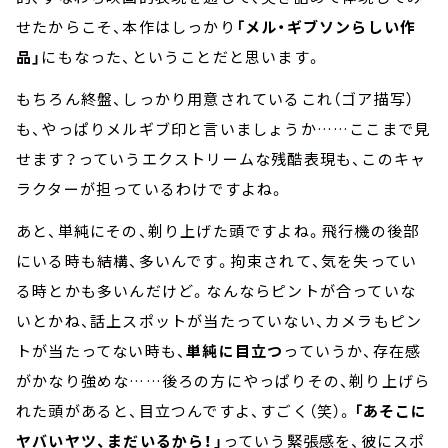
せたからこそ、本作はしっかり
「メル・ギブソンらしい作
品」
にもなった、ということだと思います。
もちろん終盤、しっかり用意されているこれ（ゴア描写）
も、やっぱりメルギブ印と言いましょうか……ここまで見
せます？っていうエクストリームな残酷表現も、このキャ
ラクターが担っているわけですよね。
あと、単純にその、剃り上げた頭ですよね。飛行機の後部
にいる時も結構、多いんです。拘束されて、気を失ってい
る時とかも多いんだけど。なんならピントが合っていな
いとかね、話上スポットが当たっていない、カメラもピン
トが当たってない時も、
単純に目立つ
っていうか、存在感
がかなり強めな……後ろの方にやっぱりその、剃り上げら
れた頭があると、目立つんですよ、すごく（笑）。
「あそこに
ヤバいヤツ、まだいるから！」
っていう緊張感を、彼にスポ