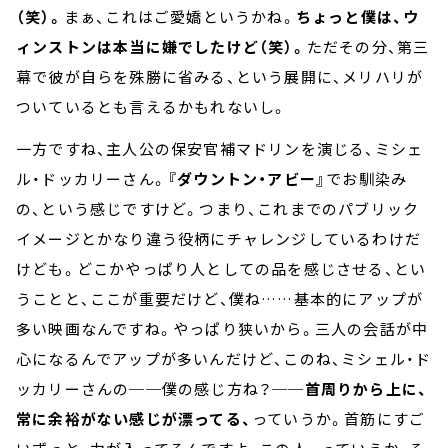
（笑）。
まぁ、これはご愛嬌というかね。
ちょっと僕は、ウ
ィンストンは本当に嫌でしたけど（笑）。
ただその分、第三
幕で彼が自らを殊勝に省みる、という展開に、メリハリが
ついているとも言えるかもれないし。
一方ですね、主人公の保安官補マドリンを演じる、ミシェ
ル・ドッカリーさん。
『ダウントン・アビー』
でお馴染み
の、という感じですけど。つまり、これまでのパブリック
イメージとかなり違う役柄にチャレンジしているわけだ
けども。どこかやっぱり人としての品を感じさせる、とい
うことと、ここが重要だけど、僕ね……基本的にアップが
多い映画なんですね。やっぱり狭いから。三人の会話が中
心になるんでアップが多いんだけど、このね、ミシェル・ド
ッカリーさんの──僕の感じ方ね？──
首周りから上に、
常に余裕がない感じが漂ってる、
っていうか。首筋にすご