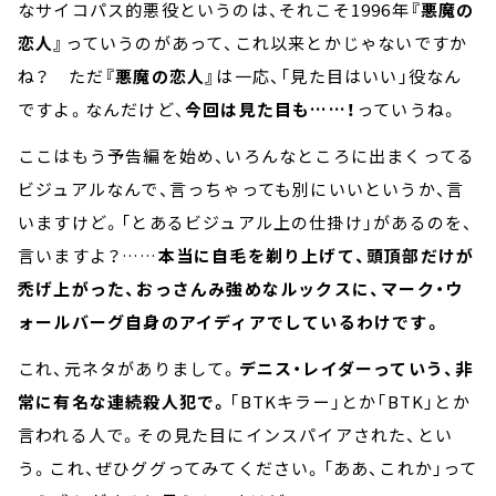
なサイコパス的悪役というのは、それこそ1996年
『悪魔の
恋人』
っていうのがあって、これ以来とかじゃないですか
ね？ ただ
『悪魔の恋人』
は一応、「見た目はいい」役なん
ですよ。なんだけど、
今回は見た目も……！
っていうね。
ここはもう予告編を始め、いろんなところに出まくってる
ビジュアルなんで、言っちゃっても別にいいというか、言
いますけど。「とあるビジュアル上の仕掛け」があるのを、
言いますよ？……
本当に自毛を剃り上げて、頭頂部だけが
禿げ上がった、おっさんみ強めなルックスに、マーク・ウ
ォールバーグ自身のアイディアでしているわけです。
これ、元ネタがありまして。
デニス・レイダーっていう、非
常に有名な連続殺人犯で。
「BTKキラー」とか「BTK」とか
言われる人で。その見た目にインスパイアされた、とい
う。これ、ぜひググってみてください。「ああ、これか」って