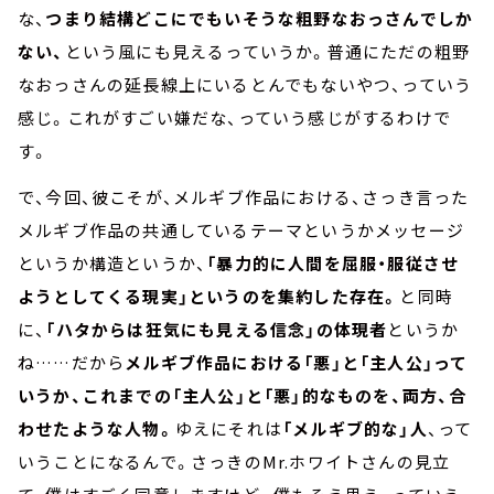
な、
つまり結構どこにでもいそうな粗野なおっさんでしか
ない、
という風にも見えるっていうか。普通にただの粗野
なおっさんの延長線上にいるとんでもないやつ、っていう
感じ。これがすごい嫌だな、っていう感じがするわけで
す。
で、今回、彼こそが、メルギブ作品における、さっき言った
メルギブ作品の共通しているテーマというかメッセージ
というか構造というか、
「暴力的に人間を屈服・服従させ
ようとしてくる現実」というのを集約した存在。
と同時
に、
「ハタからは狂気にも見える信念」の体現者
というか
ね……だから
メルギブ作品における「悪」と「主人公」って
いうか、これまでの「主人公」と「悪」的なものを、両方、合
わせたような人物。
ゆえにそれは
「メルギブ的な」人
、って
いうことになるんで。さっきのMr.ホワイトさんの見立