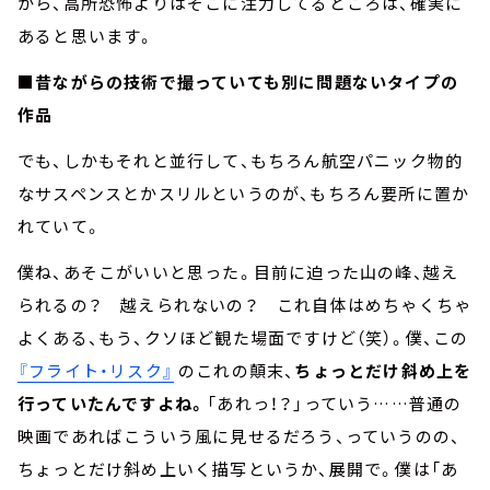
から、高所恐怖よりはそこに注力してるところは、確実に
あると思います。
■昔ながらの技術で撮っていても別に問題ないタイプの
作品
でも、しかもそれと並行して、もちろん航空パニック物的
なサスペンスとかスリルというのが、もちろん要所に置か
れていて。
僕ね、あそこがいいと思った。目前に迫った山の峰、越え
られるの？ 越えられないの？ これ自体はめちゃくちゃ
よくある、もう、クソほど観た場面ですけど（笑）。僕、この
『フライト・リスク』
のこれの顛末、
ちょっとだけ斜め上を
行っていたんですよね。
「あれっ！？」っていう……普通の
映画であればこういう風に見せるだろう、っていうのの、
ちょっとだけ斜め上いく描写というか、展開で。僕は「あ