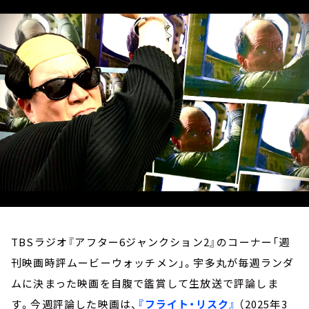
お知らせ
イベント・グッズ
YouTube
会社情報
TBSラジオ『アフター6ジャンクション2』のコーナー「週
刊映画時評ムービーウォッチメン」。宇多丸が毎週ランダ
ムに決まった映画を自腹で鑑賞して生放送で評論しま
す。今週評論した映画は、
『フライト・リスク』
（2025年3