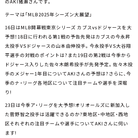
のAKI猪瀬さんです。
テーマは「MLB2025年シーズン大展望」
16日はMLB開幕戦東京シリーズ カブスvsドジャースを大
予想！18日に行われる第1戦の予告先発はカブスの今永昇
太投手VSドジャースの山本由伸投手。今永投手VS大谷翔
平選手の対戦のポイントは?また19日の第2戦は今季から
ドジャース入りした佐々木朗希投手が先発予定。佐々木投
手のメジャー1年目についてAKIさんの予想は?さらに、今
季のナ・リーグ各地区について注目チームや選手を深堀
り!
23日は今季ア・リーグを大予想!オリオールズに新加入し
た菅野智之投手は活躍できるのか?東地区・中地区・西地
区それぞれの注目チームや選手についてAKIさんに伺い
ます!