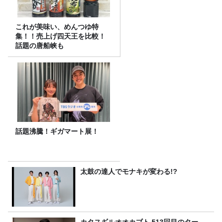
これが美味い、めんつゆ特
集！！売上げ四天王を比較！
話題の唐船峡も
話題沸騰！ギガマート展！
太鼓の達人でモナキが変わる!?
カタスギルオオカブト 513回目のター