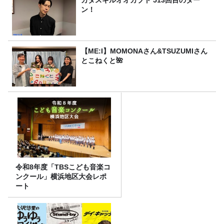
ン！
【ME:I】MOMONAさん&TSUZUMIさん
とこねくと🌺
令和8年度「TBSこども音楽コ
ンクール」横浜地区大会レポ
ート