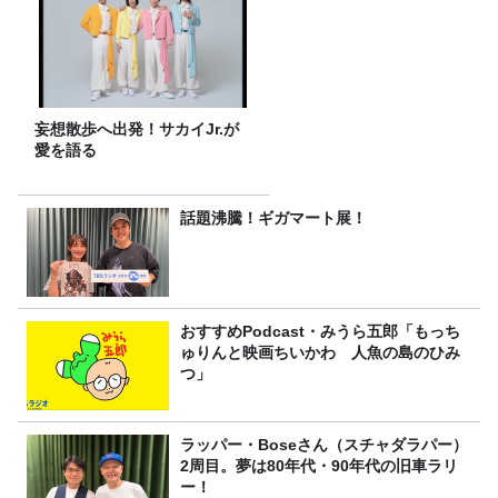
妄想散歩へ出発！サカイJr.が
愛を語る
話題沸騰！ギガマート展！
おすすめPodcast・みうら五郎「もっち
ゅりんと映画ちいかわ 人魚の島のひみ
つ」
ラッパー・Boseさん（スチャダラパー）
2周目。夢は80年代・90年代の旧車ラリ
ー！