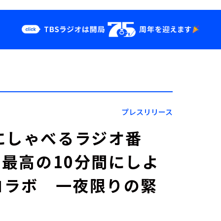
クス
イベント・グッ
ズ
st
YouTube
せ
会社情報
プレスリリース
にしゃべるラジオ番
「最高の10分間にしよ
」コラボ 一夜限りの緊