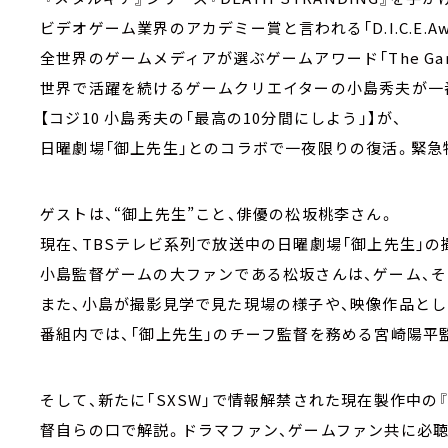
ビデオゲーム業界のアカデミー賞と言われる「D.I.C.E.Awar
全世界のゲームメディアが選ぶゲームアワード「The Game
世界で活躍を続けるゲームクリエイターの小島秀夫が一
【コジ10 小島秀夫の「最高の10分間にしよう」】が、
日曜劇場「御上先生」とのコラボで一夜限りの復活。緊急
ゲストは、“御上先生”こと、俳優の松坂桃李さん。
現在、TBSテレビ系列で放送中の日曜劇場「御上先生」の
小島監督ゲームの大ファンである松坂さんは、ゲーム、
また、小島が撮影見学で見た現場の様子や、映像作品とし
番組内では、「御上先生」のチーフ監督を務める宮崎陽平
そして、新たに「SXSW」で情報解禁された現在製作中の『D
督自らの口で解説。ドラマファン、ゲームファン共に必