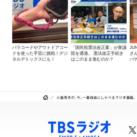
パラコードやアウトドアコー
「国民投票法改正案」が衆議
JUNK バナナ
ドを使った手芸に挑戦！デジ
院を通過。 憲法改正手続き
さ
タルデトックスにも！
はこのまま進むのか？
バ
ら
小島秀夫が、今、一番自由にしゃべるラジオ番組。 