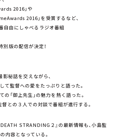
ds 2016」や
Awards 2016」を受賞するなど、
番自由にしゃべるラジオ番組
特別版の配信が決定！
撮影秘話を交えながら、
そして監督への愛をたっぷりと語った。
ての「御上先生」の魅力を熱く語った。
監督との３人での対談で番組が進行する。
EATH STRANDING２』の最新情報も、小島監
聴の内容となっている。