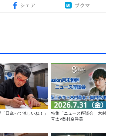
シェア
ブクマ
里「日傘って涼しいね！」
特集「ニュース座談会」木村
草太×奥村奈津美