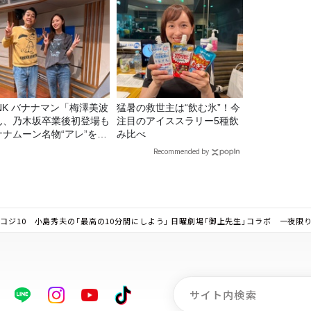
マン「梅澤美波
猛暑の救世主は“飲む氷”！今
ん、乃木坂卒業後初登場も
注目のアイススラリー5種飲
ナナムーン名物“アレ”を喰
み比べ
う」
Recommended by
コジ10 小島秀夫の「最高の10分間にしよう」 日曜劇場「御上先生」コラボ 一夜限