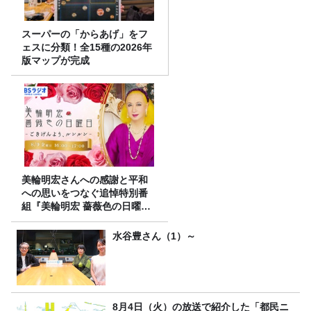
スーパーの「からあげ」をフ
ェスに分類！全15種の2026年
版マップが完成
美輪明宏さんへの感謝と平和
への思いをつなぐ追悼特別番
組『美輪明宏 薔薇色の日曜日
～ごきげんよう、ルンルン
～』8/9（日）16時放送
水谷豊さん（1）～
8月4日（火）の放送で紹介した「都民ニ