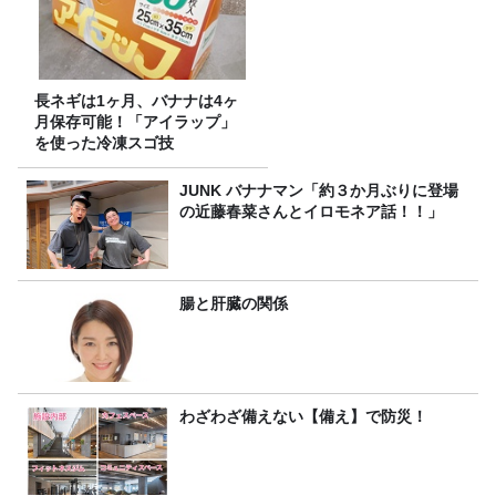
長ネギは1ヶ月、バナナは4ヶ
月保存可能！「アイラップ」
を使った冷凍スゴ技
JUNK バナナマン「約３か月ぶりに登場
の近藤春菜さんとイロモネア話！！」
腸と肝臓の関係
わざわざ備えない【備え】で防災！