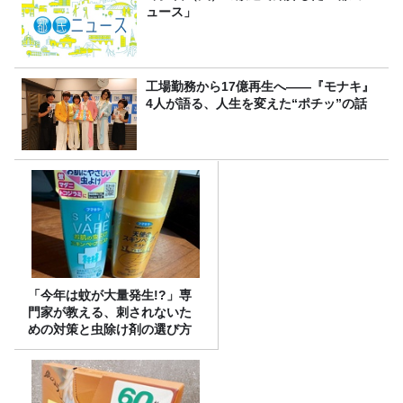
ュース」
工場勤務から17億再生へ——『モナキ』
4人が語る、人生を変えた“ポチッ”の話
「今年は蚊が大量発生!?」専
門家が教える、刺されないた
めの対策と虫除け剤の選び方