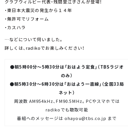
クラブウィルビー代表・残間里江子さんが登場！
・東日本大震災の発生から１４年
・無許可でリフォーム
・カスハラ
…などについて伺いました。
詳しくは、radikoでお楽しみください！
●朝5時00分～5時30分は「おはよう定食」（TBSラジオ
のみ）
●朝5時30分～6時30分は「おはよう一直線」（全国33局
ネット）
周波数 AM954kHz、FM90.5MHz。PCやスマホでは
radiko
でも聴取可能
番組へのメッセージは
ohayou@tbs.co.jp
まで