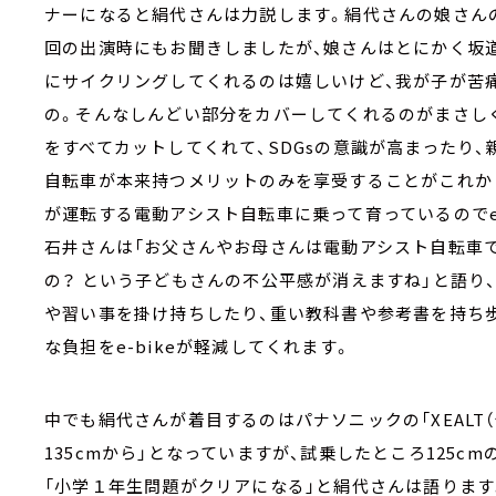
ナーになると絹代さんは力説します。絹代さんの娘さん
回の出演時にもお聞きしましたが、娘さんはとにかく坂
にサイクリングしてくれるのは嬉しいけど、我が子が苦
の。そんなしんどい部分をカバーしてくれるのがまさしく
をすべてカットしてくれて、SDGsの意識が高まったり
自転車が本来持つメリットのみを享受することがこれか
が運転する電動アシスト自転車に乗って育っているのでe-
石井さんは「お父さんやお母さんは電動アシスト自転車
の？ という子どもさんの不公平感が消えますね」と語り
や習い事を掛け持ちしたり、重い教科書や参考書を持ち
な負担をe-bikeが軽減してくれます。
中でも絹代さんが着目するのはパナソニックの「XEALT
135cmから」となっていますが、試乗したところ125c
「小学１年生問題がクリアになる」と絹代さんは語ります