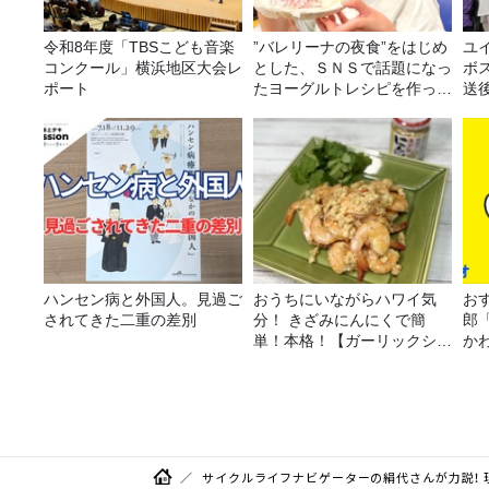
令和8年度「TBSこども音楽
”バレリーナの夜食”をはじめ
ユ
コンクール」横浜地区大会レ
とした、ＳＮＳで話題になっ
ボ
ポート
たヨーグルトレシピを作って
送
みた！
ハンセン病と外国人。見過ご
おうちにいながらハワイ気
おす
されてきた二重の差別
分！ きざみにんにくで簡
郎
単！本格！【ガーリックシュ
か
リンプ】 桃屋のかんたんレ
シピ
サイクルライフナビゲーターの絹代さんが力説！ 現