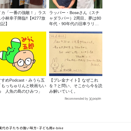
イカ「一番の強敵！」ラス
ラッパー・Boseさん（スチ
ス小林幸子降臨‼【#277放
ャダラパー）2周目。夢は80
後記】
年代・90年代の旧車ラリ
ー！
すめPodcast・みうら五
【プレ金ナイト】なぜこれ
「もっちゅりんと映画ちい
を？と問い、そこから今を読
わ 人魚の島のひみつ」
み解いていく。
Recommended by
代の子たちの強い味方・子ども用e-bike