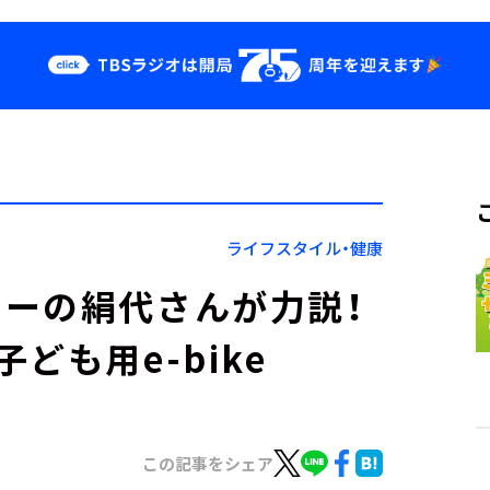
クス
イベント・グッ
ズ
st
YouTube
せ
会社情報
ライフスタイル・健康
ーの絹代さんが力説！
ども用e-bike
この記事をシェア