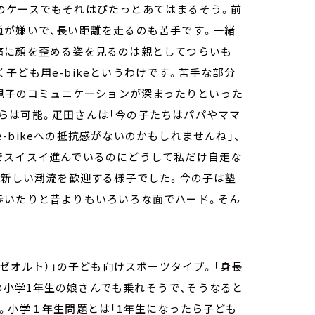
のケースでもそれはぴたっとあてはまるそう。前
道が嫌いで、長い距離を走るのも苦手です。一緒
痛に顔を歪める姿を見るのは親としてつらいも
子ども用e-bikeというわけです。苦手な部分
、親子のコミュニケーションが深まったりといった
らは可能。疋田さんは「今の子たちはパパやママ
bikeへの抵抗感がないのかもしれませんね」、
でスイスイ進んでいるのにどうして私だけ自走な
、新しい潮流を歓迎する様子でした。今の子は塾
歩いたりと昔よりもいろいろな面でハード。そん
（ゼオルト）」の子ども向けスポーツタイプ。「身長
mの小学1年生の娘さんでも乗れそうで、そうなると
。小学１年生問題とは「1年生になったら子ども