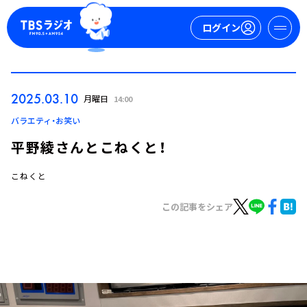
ログイン
マイページ
2025.03.10
月曜日
14:00
新規会員登録
ログイン
バラエティ・お笑い
平野綾さんとこねくと！
こねくと
この記事をシェア
今日の番組表
週間番組表
トピックス
TBS Podcast