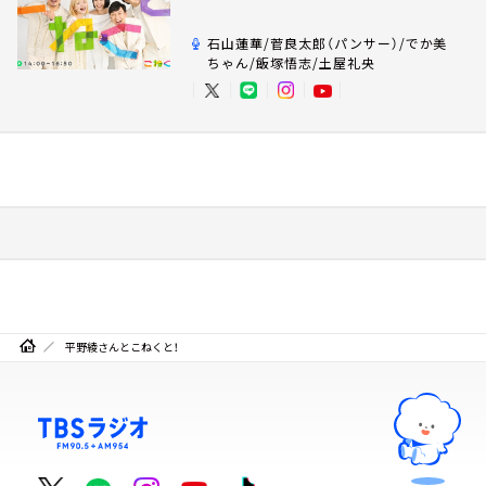
石山蓮華/菅良太郎（パンサー）/でか美
ちゃん/飯塚悟志/土屋礼央
平野綾さんとこねくと！