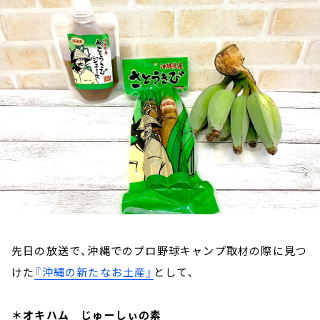
お知らせ
イベント・グッズ
YouTube
会社情報
先日の放送で、沖縄でのプロ野球キャンプ取材の際に見つ
けた
『沖縄の新たなお土産』
として、
＊オキハム じゅーしぃの素