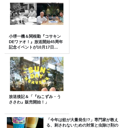
小堺一機＆関根勤『コサキン
DEワァオ！』放送開始45周年
記念イベントが10月17日
（土）に開催決定！本日より
FC先行受付スタート！
放送後記＆「『ねこずみ・う
ささわ』販売開始！」
「今年は蚊が大量発生!?」専門家が教え
る、刺されないための対策と虫除け剤の