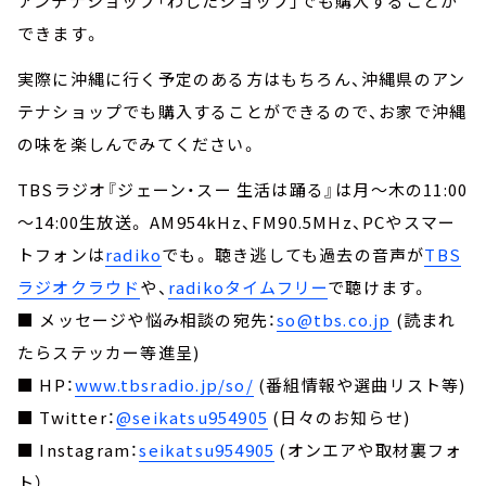
アンテナショップ「わしたショップ」でも購入することが
できます。
実際に沖縄に行く予定のある方はもちろん、沖縄県のアン
テナショップでも購入することができるので、お家で沖縄
の味を楽しんでみてください。
TBSラジオ『ジェーン・スー 生活は踊る』は月～木の11:00
～14:00生放送。 AM954kHz、FM90.5MHz、PCやスマー
トフォンは
radiko
でも。 聴き逃しても過去の音声が
TBS
ラジオクラウド
や、
radikoタイムフリー
で聴けます。
■ メッセージや悩み相談の宛先：
so@tbs.co.jp
(読まれ
たらステッカー等進呈)
■ HP：
www.tbsradio.jp/so/
(番組情報や選曲リスト等)
■ Twitter：
@seikatsu954905
(日々のお知らせ)
■ Instagram：
seikatsu954905
(オンエアや取材裏フォ
ト）