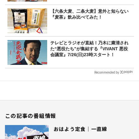
【六条大麦、二条大麦】意外と知らない
『麦茶』飲み比べてみた！
テレビとラジオが直結！乃木に粛清され
た“悪役たち”が集結する『VIVANT 悪役
会議室』7/26(日)23時スタート！
Recommended by
この記事の番組情報
おはよう定食｜一直線