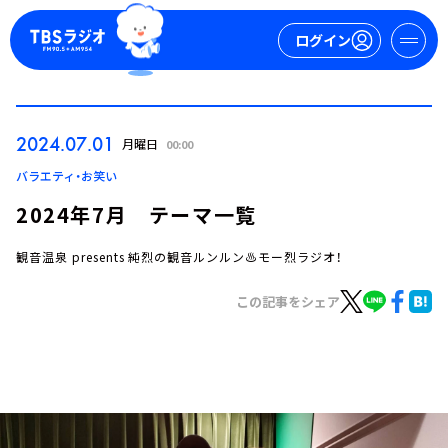
ログイン
マイページ
2024.07.01
月曜日
00:00
新規会員登録
ログイン
バラエティ・お笑い
2024年7月 テーマ一覧
観音温泉 presents 純烈の観音ルンルン♨モー烈ラジオ！
この記事をシェア
今日の番組表
週間番組表
トピックス
TBS Podcast