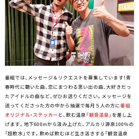
番組では、メッセージ＆リクエストを募集しています！青
春時代に聴いた曲、恋にまつわる思い出の曲、大好きだっ
たアイドルの曲など、ぜひお送りください。メッセージを
送ってくださった方の中から抽選で毎月５人の方に
番組
オリジナル・ステッカー
と、飲む温泉
「観音温泉」
を差し上
げます。地下600mから汲み上げた、アルカリ源泉100％の
「超軟水」です。飲めば飲むほど生き活きする「観音温泉