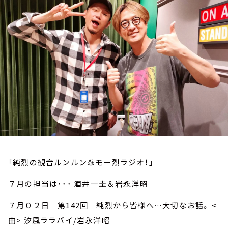
お知らせ
イベント・グッズ
YouTube
会社情報
「純烈の観音ルンルン♨モー烈ラジオ！」
７月の担当は･･･ 酒井一圭＆岩永洋昭
７月０２日 第142回 純烈から皆様へ…大切なお話。 <
曲> 汐風ララバイ/岩永洋昭