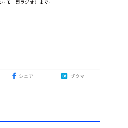
ン・モー烈ラジオ！」まで。
シェア
ブクマ