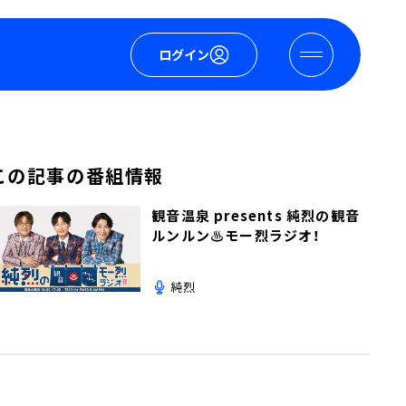
ログイン
この記事の番組情報
観音温泉 presents 純烈の観音
ルンルン♨モー烈ラジオ！
純烈