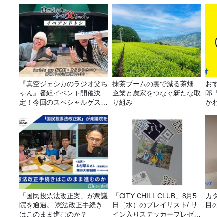
『真空ジェシカのラジオ父ち
抹茶ブームの裏で減る茶畑
おす
ゃん』番組イベント開催決
企業と農家をつなぐ新たな取
郎
定！今回のスペシャルゲスト
り組み
か
は、タカアンドトシ！
「国民投票法改正案」が衆議
「CITY CHILL CLUB」8月5
カ
院を通過。 憲法改正手続き
日（水）のプレイリスト/ サ
目
はこのまま進むのか？
イン入りステッカープレゼン