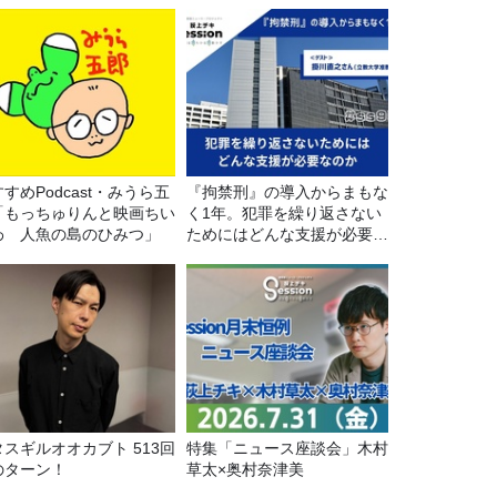
すめPodcast・みうら五
『拘禁刑』の導入からまもな
「もっちゅりんと映画ちい
く1年。犯罪を繰り返さない
わ 人魚の島のひみつ」
ためにはどんな支援が必要な
のか
タスギルオオカブト 513回
特集「ニュース座談会」木村
のターン！
草太×奥村奈津美