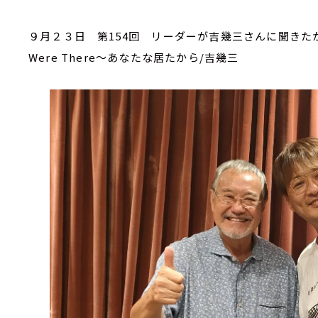
９月２３日 第154回 リーダーが吉幾三さんに聞きたか
Were There～あなたな居たから/吉幾三