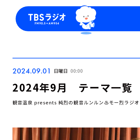
今日の番組表
トピッ
週間番組表
TBS
Podca
お知ら
2024.09.01
日曜日
00:00
2024年9月 テーマ一覧
観音温泉 presents 純烈の観音ルンルン♨モー烈ラジオ