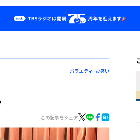
クス
イベント・グッ
ズ
st
YouTube
せ
会社情報
バラエティ・お笑い
！
この記事をシェア