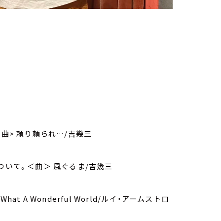
曲> 頼り頼られ…/吉幾三
ついて。＜曲＞ 風ぐるま/吉幾三
 A Wonderful World/ルイ・アームストロ