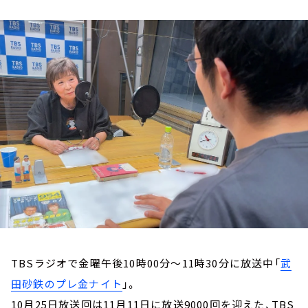
お知らせ
イベント・グッズ
YouTube
会社情報
TBSラジオで金曜午後10時00分～11時30分に放送中「
武
田砂鉄のプレ金ナイト
」。
10月25日放送回は11月11日に放送9000回を迎えた、TBS