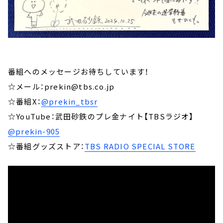
番組へのメッセージお待ちしています！
☆メール：prekin@tbs.co.jp
☆番組X：
@prekin_tbsr
☆YouTube：武田砂鉄のプレ金ナイト【TBSラジオ】
@prekin-905
☆番組グッズストア：
TBS RADIO SPECIAL STORE