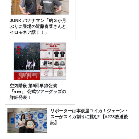
JUNK バナナマン「約３か月
ぶりに登場の近藤春菜さんと
イロモネア話！！」
空気階段 第9回単独公演
『●●●』 公式ツアーグッズの
詳細発表！
リポーターは本仮屋ユイカ！ジェーン・
スーがスイカ割りに挑む‼【#278放送後
記】