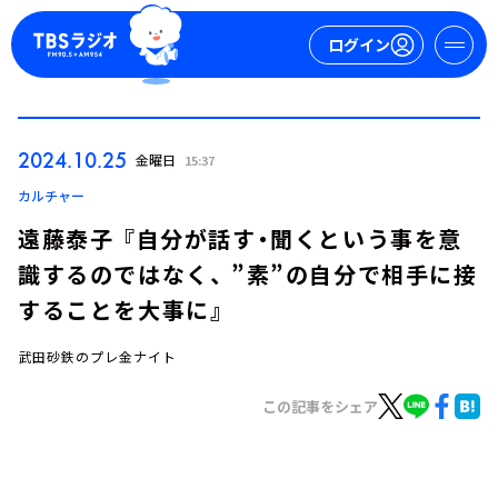
ログイン
マイページ
2024.10.25
金曜日
15:37
新規会員登録
ログイン
カルチャー
遠藤泰子 『自分が話す・聞くという事を意
識するのではなく、 ”素”の自分で相手に接
することを大事に』
武田砂鉄のプレ金ナイト
今日の番組表
この記事をシェア
週間番組表
トピックス
TBS Podcast