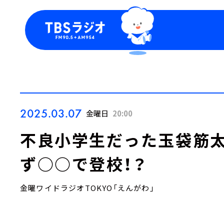
今日の番組表
トピッ
週間番組表
TBS
Podca
お知ら
2025.03.07
金曜日
20:00
不良小学生だった玉袋筋太
ず○○で登校！？
金曜ワイドラジオTOKYO「えんがわ」