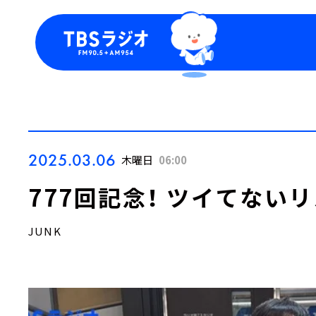
今日の番組表
トピッ
週間番組表
TBS
Podca
お知ら
2025.03.06
木曜日
06:00
777回記念！ ツイてない
JUNK