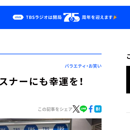
クス
イベント・グッ
ズ
st
YouTube
せ
会社情報
バラエティ・お笑い
リスナーにも幸運を！
この記事をシェア