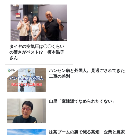
タイヤの空気圧は〇〇くらい
の硬さがベスト!? 榎本温子
さん
ハンセン病と外国人。見過ごされてきた
二重の差別
山里「麻辣湯でなめられたくない」
抹茶ブームの裏で減る茶畑 企業と農家