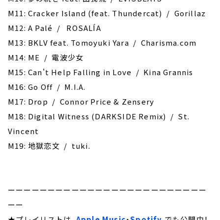
M11: Cracker Island (feat. Thundercat) / Gorillaz
M12: A Palé / ROSALÍA
M13: BKLV feat. Tomoyuki Yara / Charisma.com
M14: ME / 電波少女
M15: Can't Help Falling in Love / Kina Grannis
M16: Go Off / M.I.A.
M17: Drop / Connor Price & Zensery
M18: Digital Witness (DARKSIDE Remix) / St.
Vincent
M19: 地獄恋文 / tuki.
ーーーーーーーーーーーーーーーーーーーーーーーーー
ーー
★プレイリストは、
Apple Music
・
Spotify
でも公開中！