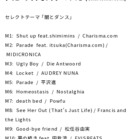
セレクトテーマ ｢闇とダンス｣
M1: Shut up feat.shimimins / Charisma.com
M2: Parade feat. itsuka(Charisma.com) /
MIDICRONICA
M3: Ugly Boy / Die Antwoord
M4: Locket / AUDREY NUNA
M5: Parade / 平沢進
M6: Homeostasis / Nostalghia
M7: death bed / Powfu
M8: See Her Out (That's Just Life) / Francis and
the Lights
M9: Good-bye friend / 松任谷由実
M10: ‎夢の続き feat. 田我流 / EVISBEATS