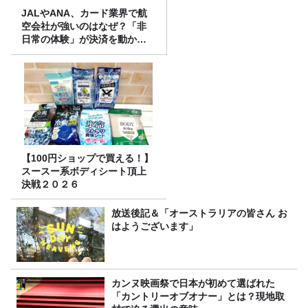
JALやANA、カード業界で航
空会社が強いのはなぜ？「非
日常の体験」が決済を動かす
理由
【100円ショップで買える！】
スースー系ボディシート頂上
決戦２０２６
放送後記＆「オーストラリアの皆さん お
はようございます」
カンヌ映画祭で日本が初めて選ばれた
「カントリーオブオナー」とは？現地取