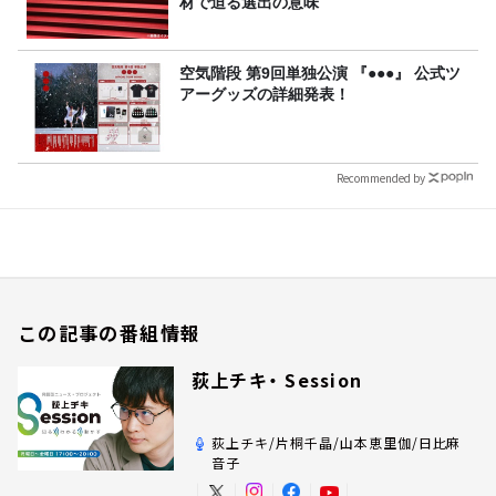
材で迫る選出の意味
空気階段 第9回単独公演 『●●●』 公式ツ
アーグッズの詳細発表！
Recommended by
この記事の番組情報
荻上チキ・ Session
荻上チキ/片桐千晶/山本恵里伽/日比麻
音子