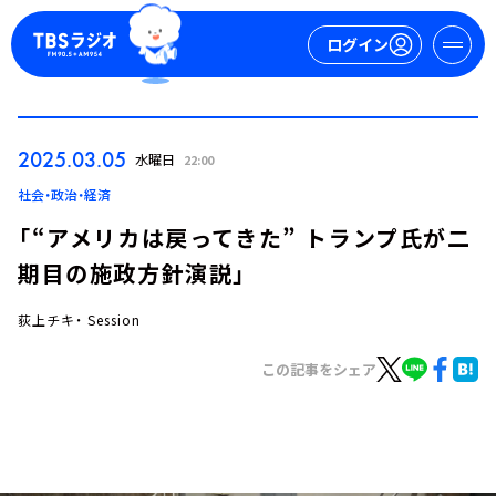
ログイン
マイページ
2025.03.05
水曜日
22:00
新規会員登録
ログイン
社会・政治・経済
「“アメリカは戻ってきた” トランプ氏が二
期目の施政方針演説」
荻上チキ・ Session
この記事をシェア
今日の番組表
週間番組表
トピックス
TBS Podcast