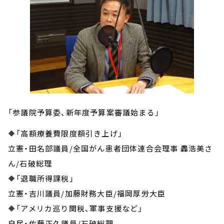
「参議院予算委、新年度予算案審議始まる」
🔶「高額療養費限度額引き上げ」
立憲・田名部議員/全国がん患者団体連合会理事 轟浩美さ
ん/石破総理
🔶「退職所得課税」
立憲・吉川議員/加藤財務大臣/福岡厚労大臣
🔶「アメリカ巡り関税、軍事支援など」
自民・佐藤正久議員/石破総理