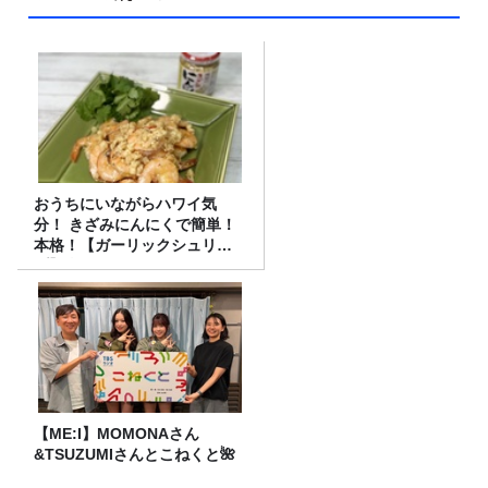
おうちにいながらハワイ気
分！ きざみにんにくで簡単！
本格！【ガーリックシュリン
プ】 桃屋のかんたんレシピ
【ME:I】MOMONAさん
&TSUZUMIさんとこねくと🌺