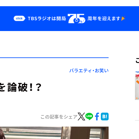
クス
イベント・グッ
ズ
st
YouTube
せ
会社情報
バラエティ・お笑い
を論破！？
この記事をシェア