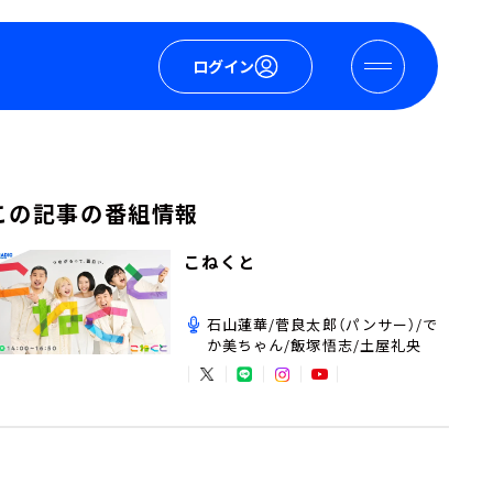
ログイン
この記事の番組情報
こねくと
石山蓮華/菅良太郎（パンサー）/で
か美ちゃん/飯塚悟志/土屋礼央