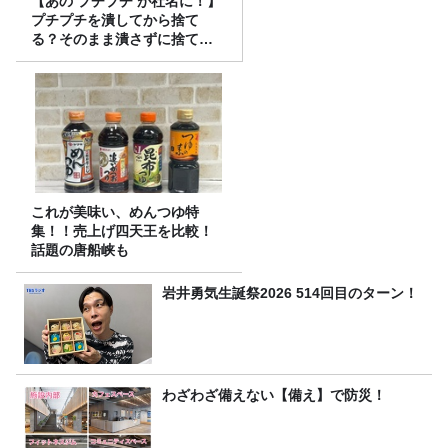
【あの‘プチプチ‘が社名に！】
プチプチを潰してから捨て
る？そのまま潰さずに捨て
る？
これが美味い、めんつゆ特
集！！売上げ四天王を比較！
話題の唐船峡も
岩井勇気生誕祭2026 514回目のターン！
わざわざ備えない【備え】で防災！