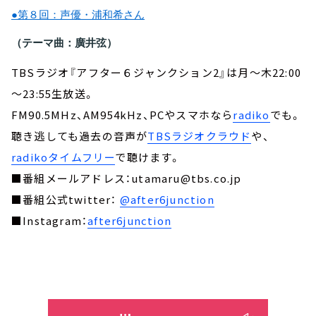
●第８回：声優・浦和希さん
（テーマ曲：廣井弦）
TBSラジオ『アフター６ジャンクション2』は月～木22:00
～23:55生放送。
FM90.5MHz、AM954kHz、PCやスマホなら
radiko
でも。
聴き逃しても過去の音声が
TBSラジオクラウド
や、
radikoタイムフリー
で聴けます。
■番組メールアドレス：utamaru@tbs.co.jp
■番組公式twitter：
@after6junction
■Instagram：
after6junction