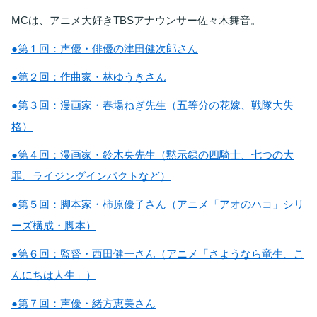
MCは、アニメ大好きTBSアナウンサー佐々木舞音。
●第１回：声優・俳優の津田健次郎さん
●第２回：作曲家・林ゆうきさん
●第３回：漫画家・春場ねぎ先生（五等分の花嫁、戦隊大失
格）
●第４回：漫画家・鈴木央先生（黙示録の四騎士、七つの大
罪、ライジングインパクトなど）
●第５回：脚本家・柿原優子さん（アニメ「アオのハコ」シリ
ーズ構成・脚本）
●第６回：監督・西田健一さん（アニメ「さようなら竜生、こ
んにちは人生」）
●第７回：声優・緒方恵美さん