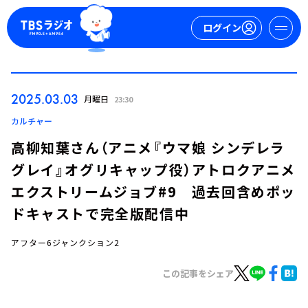
ログイン
マイページ
2025.03.03
月曜日
23:30
新規会員登録
ログイン
カルチャー
高柳知葉さん（アニメ『ウマ娘 シンデレラ
グレイ』オグリキャップ役）アトロクアニメ
エクストリームジョブ#9 過去回含めポッ
ドキャストで完全版配信中
アフター6ジャンクション2
今日の番組表
週間番組表
この記事をシェア
トピックス
TBS Podcast