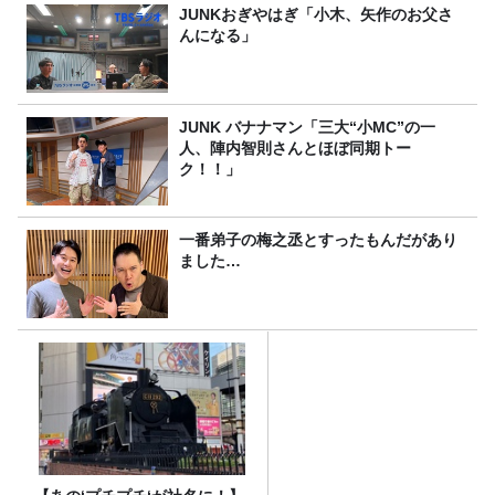
JUNKおぎやはぎ「小木、矢作のお父さ
んになる」
JUNK バナナマン「三大“小MC”の一
人、陣内智則さんとほぼ同期トー
ク！！」
一番弟子の梅之丞とすったもんだがあり
ました…