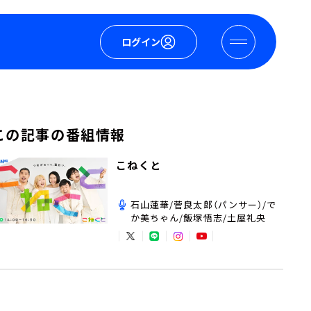
ログイン
この記事の番組情報
こねくと
石山蓮華/菅良太郎（パンサー）/で
か美ちゃん/飯塚悟志/土屋礼央