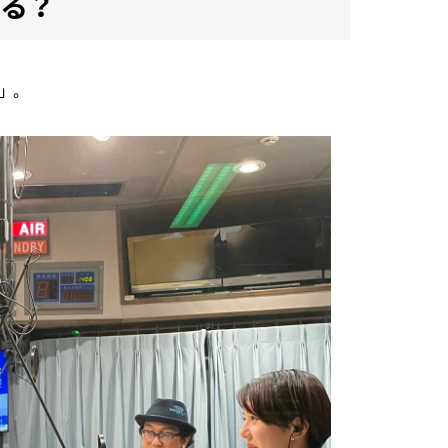
る？
 。