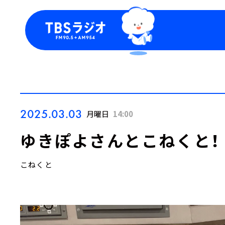
今日の番組表
トピッ
週間番組表
TBS
Podca
お知ら
2025.03.03
月曜日
14:00
ゆきぽよさんとこねくと！
こねくと