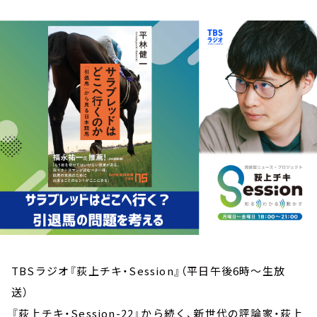
お知らせ
イベント・グッズ
YouTube
会社情報
TBSラジオ『荻上チキ・Session』（平日午後6時～生放
送）
『荻上チキ・Session-22』から続く、新世代の評論家・荻上