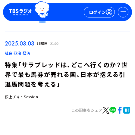
ログイン
マイページ
2025.03.03
月曜日
21:00
新規会員登録
ログイン
社会・政治・経済
特集「サラブレッドは、どこへ行くのか？世
界で最も馬券が売れる国、日本が抱える引
退馬問題を考える」
荻上チキ・ Session
今日の番組表
この記事をシェア
週間番組表
トピックス
TBS Podcast