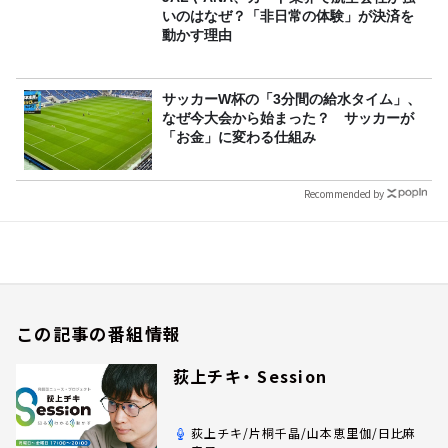
いのはなぜ？「非日常の体験」が決済を
動かす理由
サッカーW杯の「3分間の給水タイム」、
なぜ今大会から始まった？ サッカーが
「お金」に変わる仕組み
Recommended by
この記事の番組情報
荻上チキ・ Session
荻上チキ/片桐千晶/山本恵里伽/日比麻