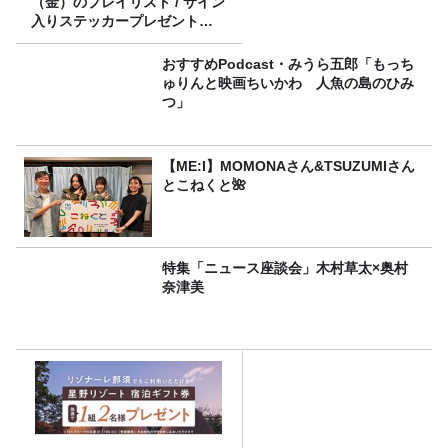
（金）のプレイリスト / サイン
入りステッカープレゼント有
り
おすすめPodcast・みうら五郎「もっち
ゅりんと映画ちいかわ 人魚の島のひみ
つ」
【ME:I】MOMONAさん&TSUZUMIさん
とこねくと🌺
特集「ニュース座談会」木村草太×奥村
奈津美