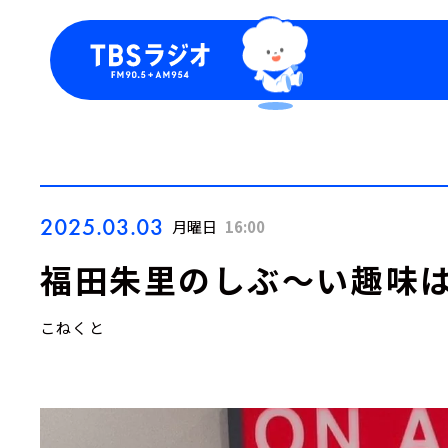
今日の番組表
トピッ
週間番組表
TBS
Podca
お知ら
2025.03.03
月曜日
16:00
福田朱里のしぶ～い趣味
こねくと