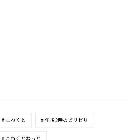
# こねくと
# 午後3時のビリビリ
# こねくとねっと