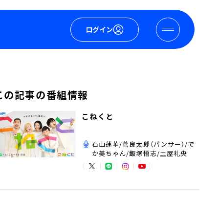
ログイン
この記事の番組情報
こねくと
石山蓮華/菅良太郎（パンサー）/で
か美ちゃん/飯塚悟志/土屋礼央