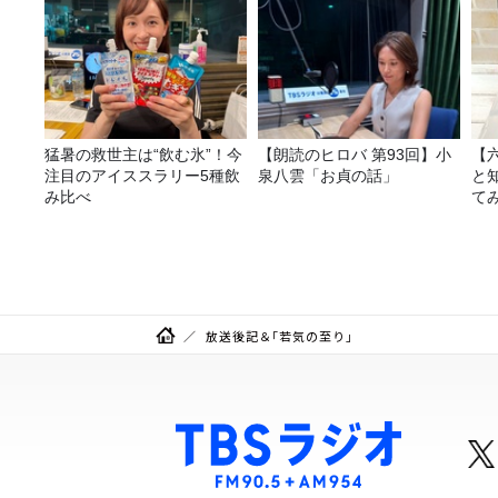
猛暑の救世主は“飲む氷”！今
【朗読のヒロバ 第93回】小
【
注目のアイススラリー5種飲
泉八雲「お貞の話」
と
み比べ
て
放送後記＆「若気の至り」