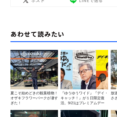
ポスト
LINEで送る
あわせて読みたい
夏こそ始めどきの観葉植物！
『ゆうゆうワイド』『デイ・
放
オザキフラワーパークが凄す
キャッチ！』が１日限定復
さ
ぎた！
活。9/21はプレミアムデー