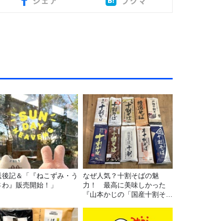
シェア
ブクマ
送後記＆「『ねこずみ・う
なぜ人気？十割そばの魅
さわ』販売開始！」
力！ 最高に美味しかった
『山本かじの「国産十割そ
ば」』とは？【十割そば10
種食べ比べ】