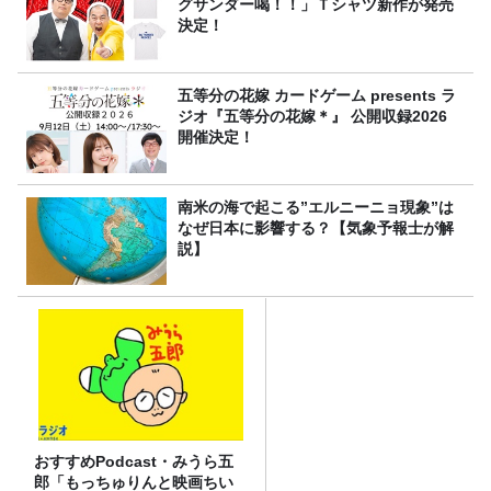
グサンダー喝！！」Ｔシャツ新作が発売
決定！
五等分の花嫁 カードゲーム presents ラ
ジオ『五等分の花嫁＊』 公開収録2026
開催決定！
南米の海で起こる”エルニーニョ現象”は
なぜ日本に影響する？【気象予報士が解
説】
おすすめPodcast・みうら五
郎「もっちゅりんと映画ちい