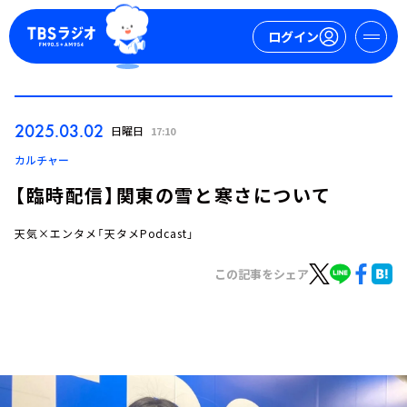
ログイン
マイページ
2025.03.02
日曜日
17:10
新規会員登録
ログイン
カルチャー
【臨時配信】関東の雪と寒さについて
天気×エンタメ「天タメPodcast」
この記事をシェア
今日の番組表
週間番組表
トピックス
TBS Podcast