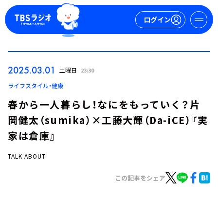
ログイン
マイページ
2025.03.01
土曜日
23:30
新規会員登録
ログイン
ライフスタイル・健康
春から一人暮らし！なにをもっていく？片
岡健太（sumika）×工藤大輝（Da-iCE）『実
家は倉庫』
TALK ABOUT
今日の番組表
この記事をシェア
週間番組表
トピックス
TBS Podcast