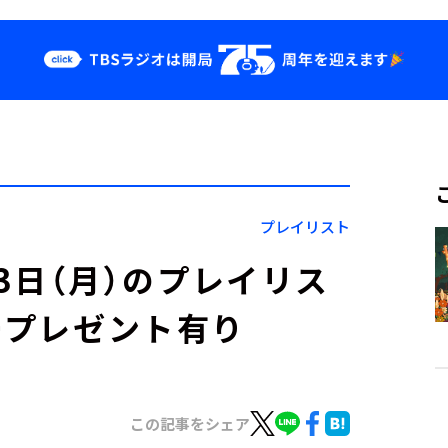
クス
イベント・グッ
ズ
st
YouTube
せ
会社情報
プレイリスト
」3月3日（月）のプレイリス
ープレゼント有り
この記事をシェア