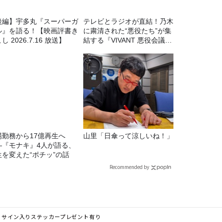
後編】宇多丸『スーパーガ
テレビとラジオが直結！乃木
ル』を語る！【映画評書き
に粛清された“悪役たち”が集
し 2026.7.16 放送】
結する『VIVANT 悪役会議
室』7/26(日)23時スタート！
場勤務から17億再生へ
山里「日傘って涼しいね！」
—『モナキ』4人が語る、
生を変えた“ポチッ”の話
Recommended by
リスト / サイン入りステッカープレゼント有り