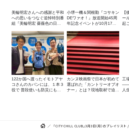
美輪明宏さんへの感謝と平和
小堺一機＆関根勤『コサキン
【
への思いをつなぐ追悼特別番
DEワァオ！』放送開始45周
ー
組『美輪明宏 薔薇色の日曜
年記念イベントが10月17日
起こ
日～ごきげんよう、ルンルン
（土）に開催決定！本日より
～』8/9（日）16時放送
FC先行受付スタート！
122か国へ渡ったイモトアヤ
カンヌ映画祭で日本が初めて
工
コさんのカバンには、１本３
選ばれた「カントリーオブオ
—
役で 普段使いも防災にもな
ナー」とは？現地取材で迫る
人
る最強の棒が入っていた！
選出の意味
「CITY CHILL CLUB」3月3日（月）のプレイ