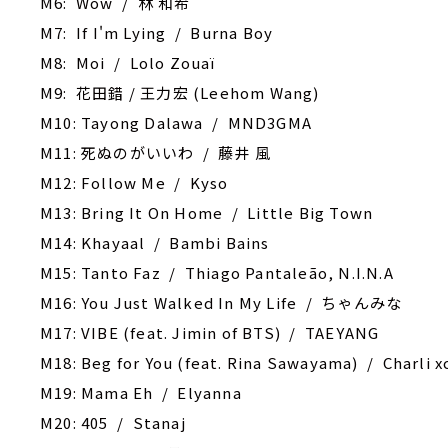
M6: Wow / 林 和希
M7: If I'm Lying / Burna Boy
M8: Moi / Lolo Zouaï
M9: 花田錯 / 王力宏 (Leehom Wang)
M10: ‎Tayong Dalawa / MND3GMA
M11: 死ぬのがいいわ / 藤井 風
M12: Follow Me / Kyso
M13: Bring It On Home / Little Big Town
M14: Khayaal / Bambi Bains
M15: Tanto Faz / Thiago Pantaleão, N.I.N.A
M16: You Just Walked In My Life / ちゃんみな
M17: VIBE (feat. Jimin of BTS) / TAEYANG
M18: Beg for You (feat. Rina Sawayama) / Charli x
M19: Mama Eh / Elyanna
M20: ‎405 / Stanaj