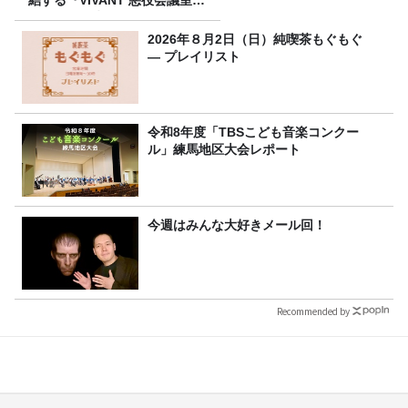
結する『VIVANT 悪役会議室』
7/26(日)23時スタート！
2026年８月2日（日）純喫茶もぐもぐ
― プレイリスト
令和8年度「TBSこども音楽コンクー
ル」練馬地区大会レポート
今週はみんな大好きメール回！
Recommended by