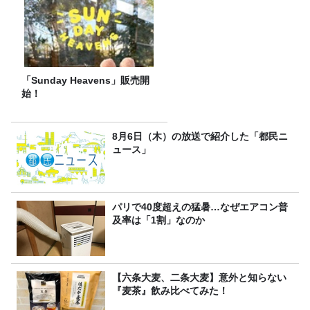
「Sunday Heavens」販売開
始！
8月6日（木）の放送で紹介した「都民ニ
ュース」
パリで40度超えの猛暑…なぜエアコン普
及率は「1割」なのか
【六条大麦、二条大麦】意外と知らない
『麦茶』飲み比べてみた！