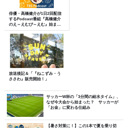
俳優・高橋健介が1日2回配信
するPodcast番組『高橋健介
のえ～えむぴ～えむ』始まり
ます
放送後記＆「『ねこずみ・う
ささわ』販売開始！」
サッカーW杯の「3分間の給水タイム」、
なぜ今大会から始まった？ サッカーが
「お金」に変わる仕組み
【暑さ対策に！】この1本で夏を乗り切