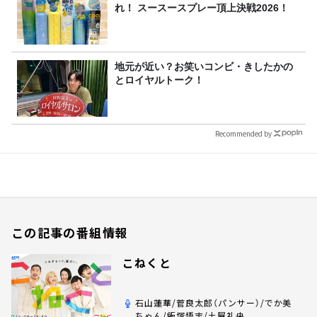
れ！ スースースプレー頂上決戦2026！
地元が近い？お笑いコンビ・きしたかの
とロイヤルトーク！
Recommended by
この記事の番組情報
こねくと
石山蓮華/菅良太郎（パンサー）/でか美
ちゃん/飯塚悟志/土屋礼央