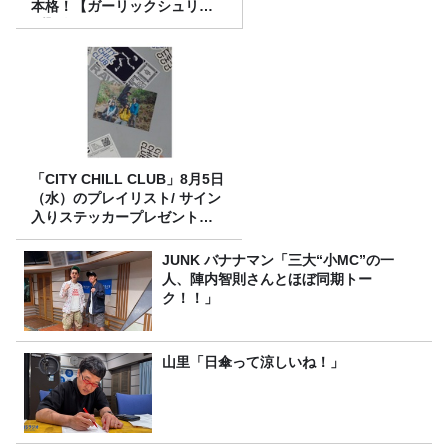
本格！【ガーリックシュリン
プ】 桃屋のかんたんレシピ
「CITY CHILL CLUB」8月5日
（水）のプレイリスト/ サイン
入りステッカープレゼント有
り
JUNK バナナマン「三大“小MC”の一
人、陣内智則さんとほぼ同期トー
ク！！」
山里「日傘って涼しいね！」