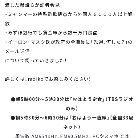
渡した県議らが記者会見
・ミャンマーの特殊詐欺拠点から外国人６０００人以上解
放
・みずほ銀行でも貸金庫から数千万円窃盗
・イーロン・マスク氏が政府の全職員に「先週、何した？」の
メール送信
について伺っていきました！
詳しくは、radikoでお楽しみください！
●朝5時00分～5時30分は「おはよう定食」（TBSラジオ
のみ）
●朝5時30分～6時30分は「おはよう一直線」（全国33局
ネット）
周波数 AM954kHz、FM90.5MHz。PCやスマホでは