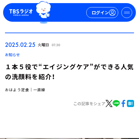
ログイン
マイページ
2025.02.25
火曜日
07:30
新規会員登録
ログイン
お知らせ
１本５役で“エイジングケア”ができる人気
の洗顔料を紹介！
おはよう定食｜一直線
この記事をシェア
今日の番組表
週間番組表
トピックス
TBS Podcast