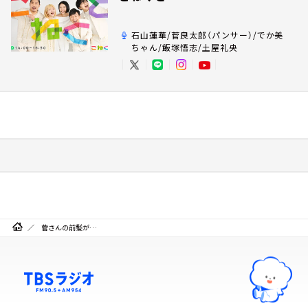
石山蓮華/菅良太郎（パンサー）/でか美
ちゃん/飯塚悟志/土屋礼央
菅さんの前髪が…