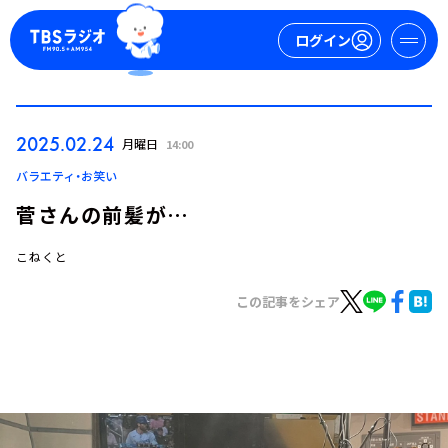
ログイン
マイページ
2025.02.24
月曜日
14:00
新規会員登録
ログイン
バラエティ・お笑い
菅さんの前髪が…
こねくと
この記事をシェア
今日の番組表
週間番組表
トピックス
TBS Podcast