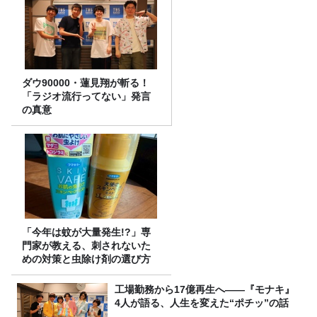
ダウ90000・蓮見翔が斬る！
「ラジオ流行ってない」発言
の真意
「今年は蚊が大量発生!?」専
門家が教える、刺されないた
めの対策と虫除け剤の選び方
工場勤務から17億再生へ——『モナキ』
4人が語る、人生を変えた“ポチッ”の話