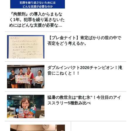
『拘禁刑』の導入からまもな
く1年。犯罪を繰り返さないた
めにはどんな支援が必要なの
か
【プレ金ナイト】肯定ばかりの世の中で
否定をどう考えるか。
ダブルインパクト2026チャンピオン！滝
音にこねくと！！
猛暑の救世主は“飲む氷”！今注目のアイ
ススラリー5種飲み比べ