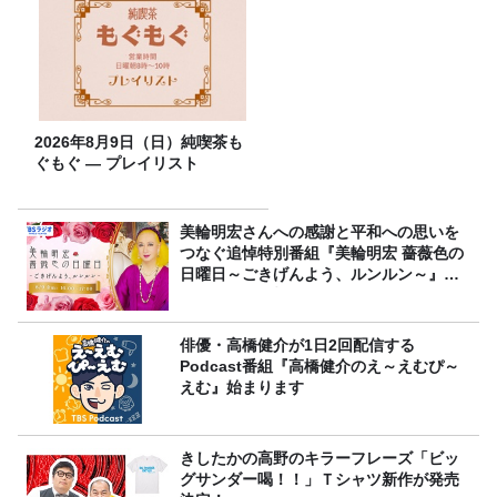
2026年8月9日（日）純喫茶も
ぐもぐ ― プレイリスト
美輪明宏さんへの感謝と平和への思いを
つなぐ追悼特別番組『美輪明宏 薔薇色の
日曜日～ごきげんよう、ルンルン～』
8/9（日）16時放送
俳優・高橋健介が1日2回配信する
Podcast番組『高橋健介のえ～えむぴ～
えむ』始まります
きしたかの高野のキラーフレーズ「ビッ
グサンダー喝！！」Ｔシャツ新作が発売