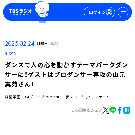
ログイン
マイページ
2025.02.24
月曜日
18:00
新規会員登録
ログイン
その他
ダンスで人の心を動かすテーマパークダン
サーに！ゲストはプロダンサー専攻の山元
実苑さん！
滋慶学園COMグループ presents 夢はココから！サンデー！
今日の番組表
この記事をシェア
週間番組表
トピックス
TBS Podcast