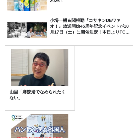
2026！
小堺一機＆関根勤『コサキンDEワァ
オ！』放送開始45周年記念イベントが10
月17日（土）に開催決定！本日よりFC先
行受付スタート！
山里「麻辣湯でなめられたく
ない」