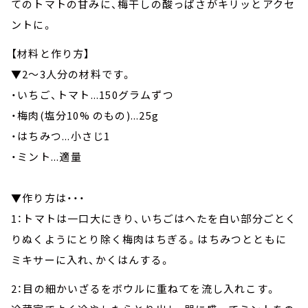
てのトマトの甘みに、梅干しの酸っぱさがキリッとアクセ
ントに。
【材料と作り方】
▼2～3人分の材料です。
・いちご、トマト...150グラムずつ
・梅肉(塩分10% のもの)...25g
・はちみつ...小さじ1
・ミント...適量
▼作り方は・・・
1：トマトは一口大にきり、いちごはへたを白い部分ごとく
りぬくようにとり除く梅肉はちぎる。はちみつとともに
ミキサーに入れ、かくはんする。
2：目の細かいざるをボウルに重ねてを流し入れこす。