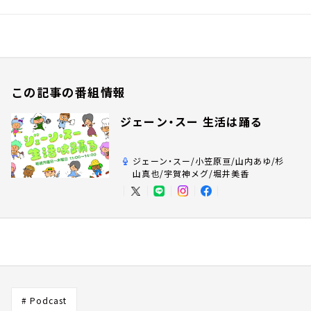
この記事の番組情報
ジェーン・スー 生活は踊る
ジェーン・スー/小笠原亘/山内あゆ/杉
山真也/宇賀神メグ/堀井美香
# Podcast