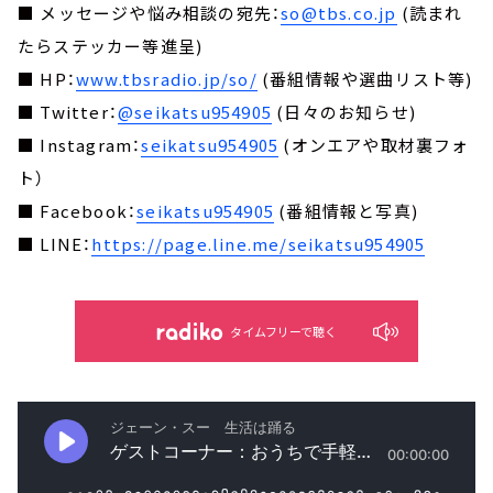
■ メッセージや悩み相談の宛先：
so@tbs.co.jp
(読まれ
たらステッカー等進呈)
■ HP：
www.tbsradio.jp/so/
(番組情報や選曲リスト等)
■ Twitter：
@seikatsu954905
(日々のお知らせ)
■ Instagram：
seikatsu954905
(オンエアや取材裏フォ
ト）
■ Facebook：
seikatsu954905
(番組情報と写真)
■ LINE：
https://page.line.me/seikatsu954905
タイムフリーで聴く