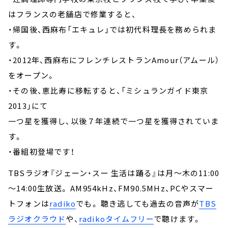
はフランスの老舗店で修業すると、
・帰国後、西麻布「エキュレ」では初代料理長を務められま
す。
・2012年、西麻布にフレンチレストランAmour（アムール）
をオープン。
・その後、恵比寿に移転すると、「ミシュランガイド東京
2013」にて
一つ星を獲得し、以後７年連続で一つ星を獲得されていま
す。
・番組初登場です！
TBSラジオ『ジェーン・スー 生活は踊る』は月～木の11:00
～14:00生放送。 AM954kHz、FM90.5MHz、PCやスマー
トフォンは
radiko
でも。 聴き逃しても過去の音声が
TBS
ラジオクラウド
や、
radikoタイムフリー
で聴けます。