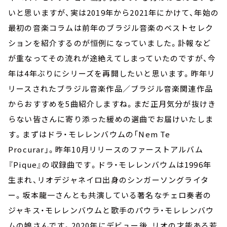
いと思いますが、実は2019年から2021年にかけて、年始の
最初の音楽コラムは前年のブラジル音楽のベストセレク
ションを紹介するのが恒例になっていました。訃報など
が重なってその流れが途絶えてしまっていたのですが、今
年は4年ぶりにシリーズを再開したいと思います。昨年リ
リースされたブラジル音楽作品／ブラジル音楽関連作品
からおすすめを5曲紹介しますね。まだ正月気分が抜けき
らない皆さんに寄り添った緩めの選曲でお届けいたしま
す。まずはドラ・モレレンバウムの「Nem Te
Procurar」。昨年10月リリースのファーストアルバム
『Pique』の収録曲です。ドラ・モレレンバウムは1996年
生まれ、リオデジャネイロ出身のシンガーソングライタ
ー。坂本龍一さんとも共演している著名なチェロ奏者の
ジャキス・モレレンバウムと歌手のパウラ・モレレンバウ
ムの娘さんです。2020年にデビュー後、リオの才能ある若