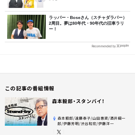
ラッパー・Boseさん（スチャダラパー）
2周目。夢は80年代・90年代の旧車ラリ
ー！
Recommended by
この記事の番組情報
森本毅郎・スタンバイ！
森本毅郎/遠藤泰子/山田惠資/酒井綱一
郎/伊藤芳明/渋谷和宏/伊藤洋一