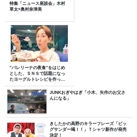
特集「ニュース座談会」木村
草太×奥村奈津美
”バレリーナの夜食”をはじめ
とした、ＳＮＳで話題になっ
たヨーグルトレシピを作って
みた！
JUNKおぎやはぎ「小木、矢作のお父さ
んになる」
きしたかの高野のキラーフレーズ「ビッ
グサンダー喝！！」Ｔシャツ新作が発売
決定！