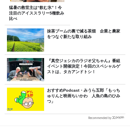
猛暑の救世主は“飲む氷”！今
注目のアイススラリー5種飲み
比べ
抹茶ブームの裏で減る茶畑 企業と農家
をつなぐ新たな取り組み
『真空ジェシカのラジオ父ちゃん』番組
イベント開催決定！今回のスペシャルゲ
ストは、タカアンドトシ！
おすすめPodcast・みうら五郎「もっち
ゅりんと映画ちいかわ 人魚の島のひみ
つ」
Recommended by