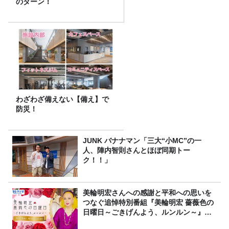
のターン！
わざわざ備えない【備え】で
防災！
JUNK バナナマン「三大“小MC”の一
人、陣内智則さんとほぼ同期トー
ク！！」
美輪明宏さんへの感謝と平和への思いを
つなぐ追悼特別番組『美輪明宏 薔薇色の
日曜日～ごきげんよう、ルンルン～』
8/9（日）16時放送