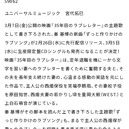
59062
ユニバーサルミュージック 宮代拓巳
3月7日(金)公開の映画『35年目のラブレレター』の主題歌
として書き下ろされた、秦 基博の新曲「ずっと作りかけの
ラブソング」が2月26日(水)に先行配信リリース、3月5日
(水)に生産限定盤CDシングルも発売になることが決定！
映画『35年目のラブレター』は、定年退職を機に一から文
字を習い妻へのラブレターを書くために奮闘する夫と、そ
の夫を長年支え続けた妻の、心温まる感動の実話を元にし
た作品で、主人公の西畑保役を笑福亭鶴瓶、その妻皎子役
を原田知世、西畑夫妻の若かりし頃を重岡大毅（WEST.）と
上白石萌音が演じている。
秦 基博がその脚本を読んだ上で書き下ろした主題歌「ず
っと作りかけのラブソング」も、まるで主人公の西畑保が
妻へのラブレターを何度も書き直す姿に重なり合うよう