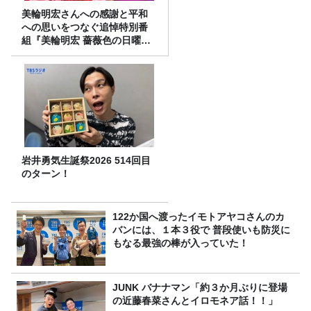
美輪明宏さんへの感謝と平和
への思いをつなぐ追悼特別番
組『美輪明宏 薔薇色の日曜日
～ごきげんよう、ルンルン
～』8/9（日）16時放送
岩井勇気生誕祭2026 514回目
のターン！
122か国へ渡ったイモトアヤコさんのカ
バンには、１本３役で 普段使いも防災に
もなる最強の棒が入っていた！
JUNK バナナマン「約３か月ぶりに登場
の近藤春菜さんとイロモネア話！！」