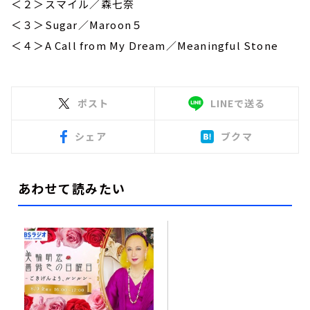
＜２＞スマイル／森七奈
＜３＞Sugar／Maroon５
＜４＞
A Call from My Dream
／
Meaningful Stone
ポスト
LINEで送る
シェア
ブクマ
あわせて読みたい