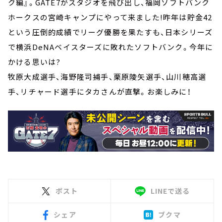
ク編』。GATE7がスタジオを飛び出し、福岡ソフトバンク
ホークスの宮崎キャンプにやって来ました!昨年は貯金42
という圧倒的成績でリーグ優勝を果たすも、日本シリーズ
で横浜DeNAベイスターズに敗れたソフトバンク。今年に
かける思いは?
牧原大成選手、海野隆司捕手、栗原陵矢選手、山川穂高選
手、リチャード選手にタカさんが直撃。お楽しみに！
ポスト
LINEで送る
シェア
ブクマ