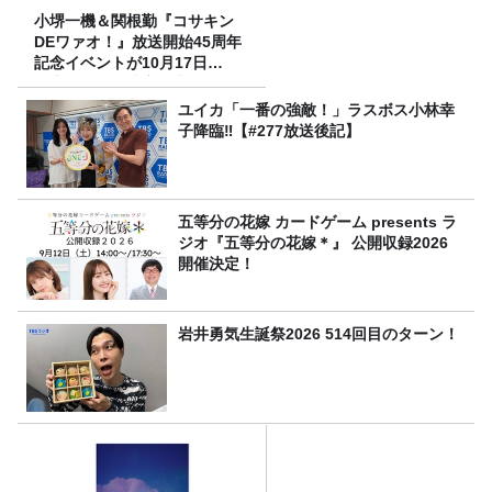
小堺一機＆関根勤『コサキン
DEワァオ！』放送開始45周年
記念イベントが10月17日
（土）に開催決定！本日より
FC先行受付スタート！
ユイカ「一番の強敵！」ラスボス小林幸
子降臨‼【#277放送後記】
五等分の花嫁 カードゲーム presents ラ
ジオ『五等分の花嫁＊』 公開収録2026
開催決定！
岩井勇気生誕祭2026 514回目のターン！