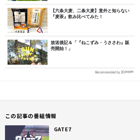
【六条大麦、二条大麦】意外と知らない
『麦茶』飲み比べてみた！
放送後記＆「『ねこずみ・うささわ』販
売開始！」
Recommended by
この記事の番組情報
GATE7