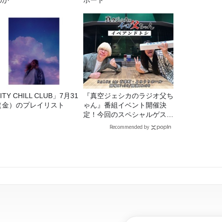
のか
ポート
ITY CHILL CLUB」7月31
『真空ジェシカのラジオ父ち
（金）のプレイリスト
ゃん』番組イベント開催決
定！今回のスペシャルゲスト
は、タカアンドトシ！
Recommended by