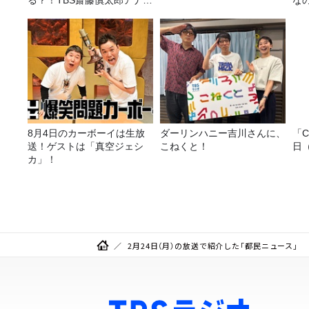
る？！TBS齋藤慎太郎アナに
な
聞くメンズフィジークの魅
力！！
8月4日のカーボーイは生放
ダーリンハニー吉川さんに、
「C
送！ゲストは「真空ジェシ
こねくと！
日
カ」！
2月24日（月）の放送で紹介した「都民ニュース」