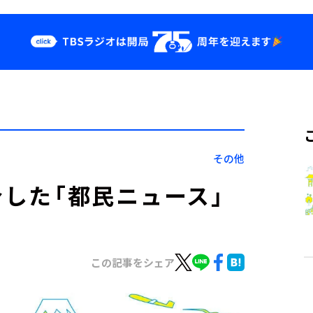
クス
イベント・グッ
ズ
st
YouTube
せ
会社情報
その他
介した「都民ニュース」
この記事をシェア