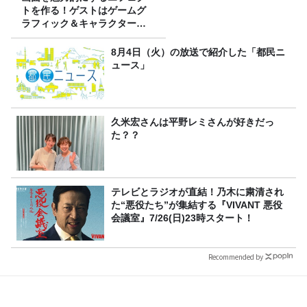
トを作る！ゲストはゲームグ
ラフィック＆キャラクター専
攻の遠藤里桜さん！
8月4日（火）の放送で紹介した「都民ニ
ュース」
久米宏さんは平野レミさんが好きだっ
た？？
テレビとラジオが直結！乃木に粛清され
た“悪役たち”が集結する『VIVANT 悪役
会議室』7/26(日)23時スタート！
Recommended by