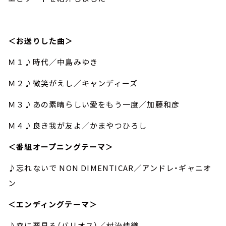
＜お送りした曲＞
Ｍ１♪時代／中島みゆき
Ｍ２♪微笑がえし／キャンディーズ
Ｍ３♪あの素晴らしい愛をもう一度／加藤和彦
Ｍ４♪良き我が友よ／かまやつひろし
＜番組オープニングテーマ＞
♪忘れないで NON DIMENTICAR／アンドレ・ギャニオ
ン
＜エンディングテーマ＞
♪森に夢見る（バリオス）／村治佳織