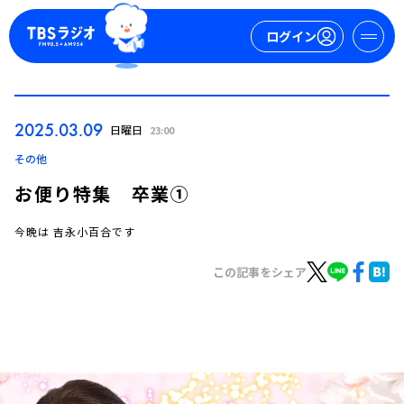
ログイン
マイページ
2025.03.09
日曜日
23:00
新規会員登録
ログイン
その他
お便り特集 卒業①
今晩は 吉永小百合です
この記事をシェア
今日の番組表
週間番組表
トピックス
TBS Podcast