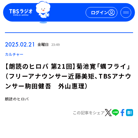
ログイン
マイページ
2025.02.21
金曜日
23:49
新規会員登録
ログイン
カルチャー
【朗読のヒロバ 第21回】菊池寛「蠣フライ」
（フリーアナウンサー近藤美矩、TBSアナウ
ンサー駒田健吾 外山惠理）
朗読のヒロバ
今日の番組表
この記事をシェア
週間番組表
トピックス
TBS Podcast