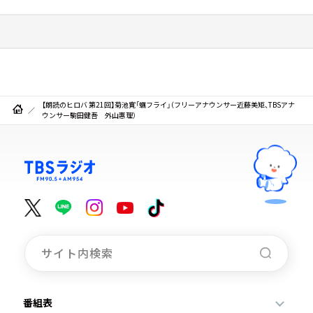
【朗読のヒロバ 第21回】菊池寛「蠣フライ」（フリーアナウンサー近藤美矩、TBSアナ
ウンサー駒田健吾 外山惠理）
番組表