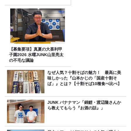
【募集要項】真夏の大喜利甲
子園2026 水曜JUNK山里亮太
の不毛な議論
なぜ人気？十割そばの魅力！ 最高に美
味しかった『山本かじの「国産十割そ
ば」』とは？【十割そば10種食べ比べ】
JUNK バナナマン「錦鯉・渡辺隆さんか
ら教えてもらう『お酒の話』」