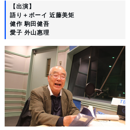
【出演】
語り＋ボーイ 近藤美矩
健作 駒田健吾
愛子 外山惠理