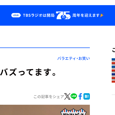
クス
イベント・グッ
ズ
st
YouTube
せ
会社情報
バラエティ・お笑い
がバズってます。
この記事をシェア