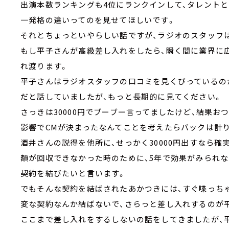
出演本数ランキングも4位にランクインして、タレントと
一発格の違いってのを見せてほしいです。
それとちょっといやらしい話ですが、ラジオのスタッフ
もし平子さんが高級差し入れをしたら、瞬く間に業界に
れ渡ります。
平子さんはラジオスタッフの口コミを見くびっているのか、
だと話していましたが、もっと長期的に見てください。
さっきは30000円でブーブー言ってましたけど、結果
影響でCMが決まったなんてことを考えたらバックは計
酒井さんの説得を他所に、せっかく30000円出すなら
額が回収できなかった時のために、5年で効果がみられ
契約を結びたいと言います。
でもそんな契約を結ばされたあかつきには、すぐ喋っち
変な契約なんか結ばないで、さらっと差し入れするのが平
ここまで差し入れをするしないの話をしてきましたが、