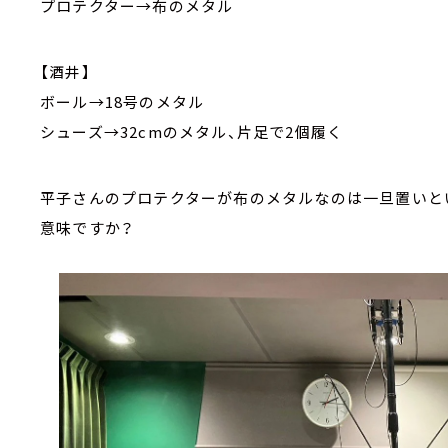
プロテクター→布のメタル
【酒井】
ボール→18号のメタル
シューズ→32cmのメタル、片足で2個履く
平子さんのプロテクターが布のメタルなのは一旦置いと
意味ですか？