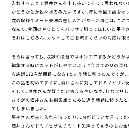
入れすることで酒井さんを出し抜いてるって思われない
かどうかとか色々あるみたいですが、特に今回の話をオ
次の収録でミート矢澤の差し入れがあった場合は、ここ
なんで、今回のやりとりをバッサリ切ってほしいと平子
それはもちろん、カットして曲を流すくらいの対応は取
そうは言っても、収録の段階ではオンエアするかどうか
編集する時にカットがしやすいように今までの話の流れ
る店舗172店が閉鎖になる」という話に移ったんですが、、
この話を初めてすぐに、酒井さんに対してドミノピザが
そして、酒井さんが好きだと答えるやいなや、粋なフリし
さすがの酒井さんも編集点のために違う話題に移ったと
てしまいました。
平子さんが差し入れを渋ったり、CMがどうとか言ってた
酒井さんがドミノピザよりミート矢澤って言うのもお金