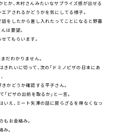
かとか、木村さんみたいなサプライズ感が出せる
ンエアされるかどうかを気にしてる様子。
で話をしたから差し入れたってことになると野暮
さんは要望。
らせてもらいます。
はまだわかりません。
はきれいに切って、次の「ドミノピザの日本にあ
、
好きかどうか確認する平子さん。
て「ピザの出前を取るか」と一言。
はいえ、ミート矢澤の話に戻らざるを得なくなっ
のもお金絡み。
絡み。