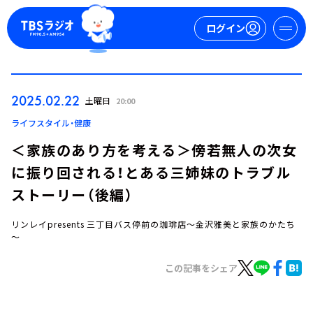
ログイン
マイページ
2025.02.22
土曜日
20:00
新規会員登録
ログイン
ライフスタイル・健康
＜家族のあり方を考える＞傍若無人の次女
に振り回される！とある三姉妹のトラブル
ストーリー（後編）
リンレイpresents 三丁目バス停前の珈琲店～金沢雅美と家族のかたち
～
今日の番組表
週間番組表
この記事をシェア
トピックス
TBS Podcast