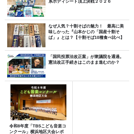
系ボディシート頂上決戦２０２６
なぜ人気？十割そばの魅力！ 最高に美
味しかった『山本かじの「国産十割そ
ば」』とは？【十割そば10種食べ比べ】
「国民投票法改正案」が衆議院を通過。
憲法改正手続きはこのまま進むのか？
令和8年度「TBSこども音楽コ
ンクール」横浜地区大会レポ