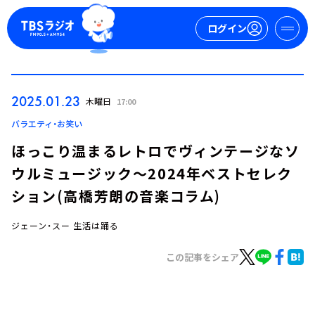
ログイン
マイページ
2025.01.23
木曜日
17:00
新規会員登録
ログイン
バラエティ・お笑い
ほっこり温まるレトロでヴィンテージなソ
ウルミュージック～2024年ベストセレク
ション(高橋芳朗の音楽コラム)
ジェーン・スー 生活は踊る
今日の番組表
この記事をシェア
週間番組表
トピックス
TBS Podcast