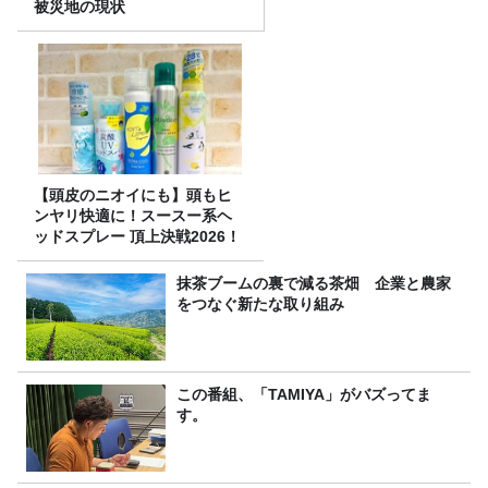
被災地の現状
【頭皮のニオイにも】頭もヒ
ンヤリ快適に！スースー系ヘ
ッドスプレー 頂上決戦2026！
抹茶ブームの裏で減る茶畑 企業と農家
をつなぐ新たな取り組み
この番組、「TAMIYA」がバズってま
す。