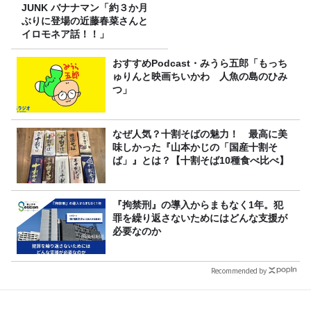
JUNK バナナマン「約３か月
ぶりに登場の近藤春菜さんと
イロモネア話！！」
おすすめPodcast・みうら五郎「もっち
ゅりんと映画ちいかわ 人魚の島のひみ
つ」
なぜ人気？十割そばの魅力！ 最高に美
味しかった『山本かじの「国産十割そ
ば」』とは？【十割そば10種食べ比べ】
『拘禁刑』の導入からまもなく1年。犯
罪を繰り返さないためにはどんな支援が
必要なのか
Recommended by