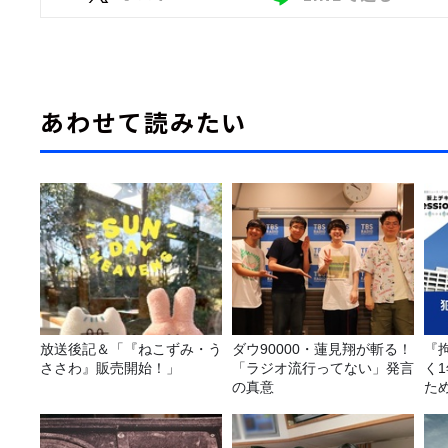
あわせて読みたい
放送後記＆「『ねこずみ・う
ダウ90000・蓮見翔が斬る！
『
ささわ』販売開始！」
「ラジオ流行ってない」発言
く
の真意
た
の