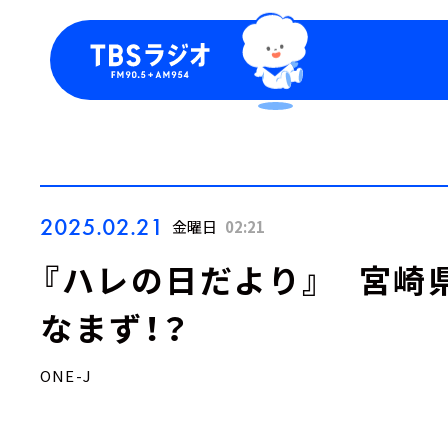
今日の番組表
トピッ
週間番組表
TBS
Podca
お知ら
2025.02.21
金曜日
02:21
『ハレの日だより』 宮崎
なまず！？
ONE-J