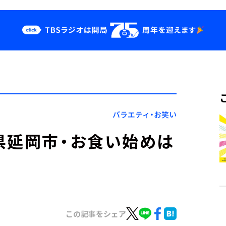
クス
イベント・グッ
ズ
st
YouTube
せ
会社情報
バラエティ・お笑い
県延岡市・お食い始めは
この記事をシェア