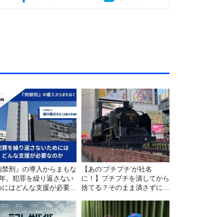
拘禁刑』の導入からまもな
【あの‘プチプチ‘が社名
1年。犯罪を繰り返さない
に！】プチプチを潰してから
めにはどんな支援が必要な
捨てる？そのまま潰さずに捨
か
てる？