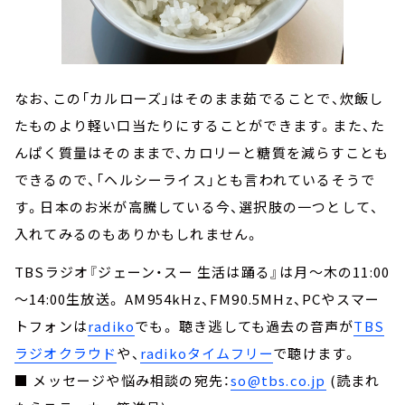
なお、この「カルローズ」はそのまま茹でることで、炊飯し
たものより軽い口当たりにすることができます。また、た
んぱく質量はそのままで、カロリーと糖質を減らすことも
できるので、「ヘルシーライス」とも言われているそうで
す。日本のお米が高騰している今、選択肢の一つとして、
入れてみるのもありかもしれません。
TBSラジオ『ジェーン・スー 生活は踊る』は月～木の11:00
～14:00生放送。 AM954kHz、FM90.5MHz、PCやスマー
トフォンは
radiko
でも。 聴き逃しても過去の音声が
TBS
ラジオクラウド
や、
radikoタイムフリー
で聴けます。
■ メッセージや悩み相談の宛先：
so@tbs.co.jp
(読まれ