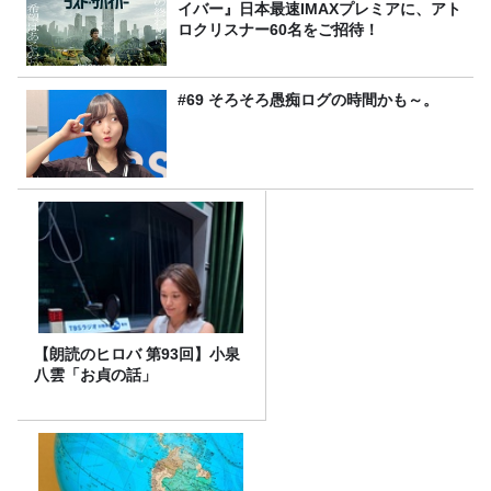
イバー』日本最速IMAXプレミアに、アト
ロクリスナー60名をご招待！
#69 そろそろ愚痴ログの時間かも～。
【朗読のヒロバ 第93回】小泉
八雲「お貞の話」