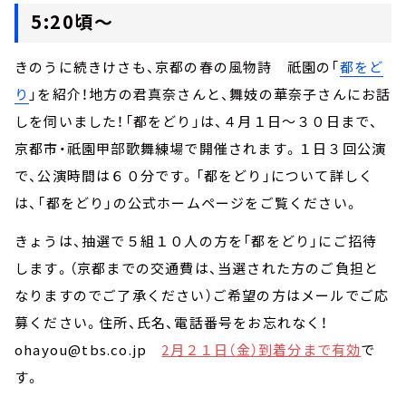
5:20頃～
きのうに続きけさも、京都の春の風物詩 祇園の「
都をど
り
」を紹介！地方の君真奈さんと、舞妓の華奈子さんにお話
しを伺いました！「都をどり」は、４月１日～３０日まで、
京都市・祇園甲部歌舞練場で開催されます。１日３回公演
で、公演時間は６０分です。「都をどり」について詳しく
は、「都をどり」の公式ホームページをご覧ください。
きょうは、抽選で５組１０人の方を「都をどり」にご招待
します。（京都までの交通費は、当選された方のご負担と
なりますのでご了承ください）ご希望の方はメールでご応
募ください。住所、氏名、電話番号をお忘れなく！
ohayou@tbs.co.jp
2月２１日（金）到着分まで有効
で
す。