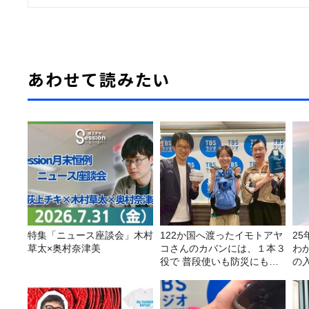
あわせて読みたい
特集「ニュース座談会」木村
122か国へ渡ったイモトアヤ
2
草太×奥村奈津美
コさんのカバンには、１本３
わ
役で 普段使いも防災にもな
の
る最強の棒が入っていた！