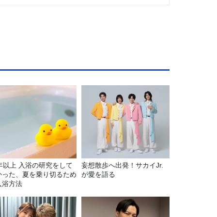
5年以上 入浴の研究をして
妄想散歩へ出発！サカイJr.
かった、夏を乗り切るため
が愛を語る
入浴方法