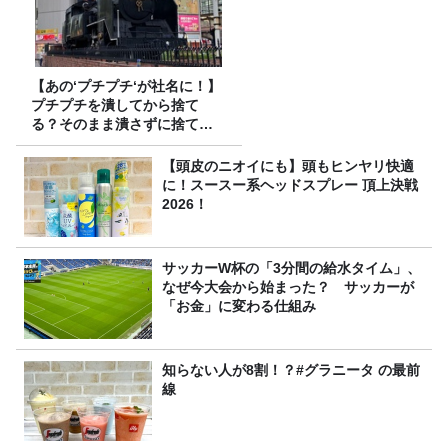
【あの‘プチプチ‘が社名に！】
プチプチを潰してから捨て
る？そのまま潰さずに捨て
る？
【頭皮のニオイにも】頭もヒンヤリ快適
に！スースー系ヘッドスプレー 頂上決戦
2026！
サッカーW杯の「3分間の給水タイム」、
なぜ今大会から始まった？ サッカーが
「お金」に変わる仕組み
知らない人が8割！？#グラニータ の最前
線