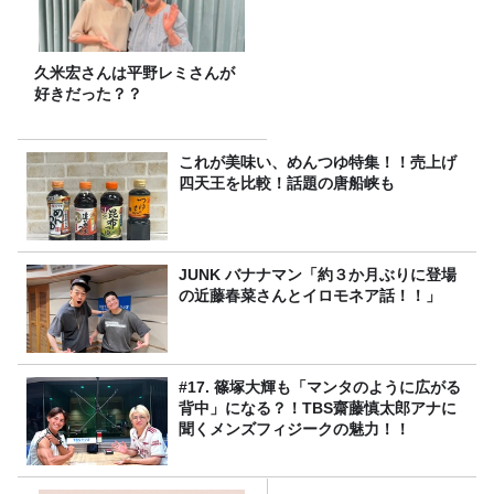
久米宏さんは平野レミさんが
好きだった？？
これが美味い、めんつゆ特集！！売上げ
四天王を比較！話題の唐船峡も
JUNK バナナマン「約３か月ぶりに登場
の近藤春菜さんとイロモネア話！！」
#17. 篠塚大輝も「マンタのように広がる
背中」になる？！TBS齋藤慎太郎アナに
聞くメンズフィジークの魅力！！