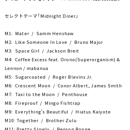
セレクトテーマ「Midnight Diner」
M1: Water / Samm Henshaw
M2: Like Someone In Love / Bruno Major
M3: Space Girl / Jackson Breit
M4: Coffee Excess feat. Orono(Superorganism) &
Lennon / mabanua
M5: Sugarcoated / Roger Blevins Jr.
M6: Crescent Moon / Conor Albert, James Smith
M7: Taxi to the Moon / Penthouse
M8: ‎Fireproof / Mingo Fishtrap
M9: Everything's Beautiful / Hiatus Kaiyote
M10: Together / Brother Zulu
M11: Pretty Slowly / Benson Boone