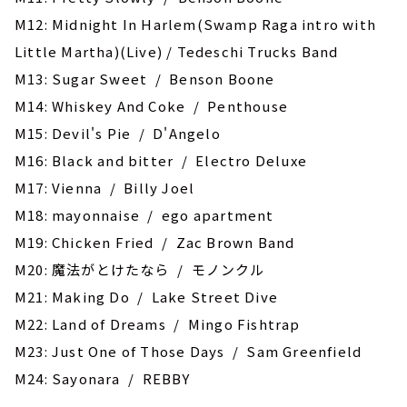
M12: Midnight In Harlem(Swamp Raga intro with
Little Martha)(Live) / Tedeschi Trucks Band
M13: Sugar Sweet / Benson Boone
M14: Whiskey And Coke / Penthouse
M15: Devil's Pie / D'Angelo
M16: Black and bitter / Electro Deluxe
M17: Vienna / Billy Joel
M18: ‎mayonnaise / ego apartment
M19: Chicken Fried / Zac Brown Band
M20: 魔法がとけたなら / モノンクル
M21: Making Do / Lake Street Dive
M22: Land of Dreams / Mingo Fishtrap
M23: Just One of Those Days / Sam Greenfield
M24: ‎Sayonara / REBBY